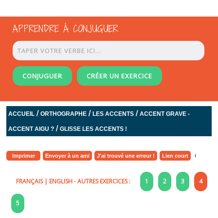
APPRENDRE À CONJUGUER
CONJUGUER
CRÉER UN EXERCICE
/
/
/
ACCUEIL
ORTHOGRAPHE
LES ACCENTS
ACCENT GRAVE -
/
ACCENT AIGU ?
GLISSE LES ACCENTS !
Imprimer
Envoyer à un ami
J'ai trouvé une erreur !
Lien court
FRANÇAIS
|
ENGLISH
- AUTRES EXERCICES :
1
2
3
4
5