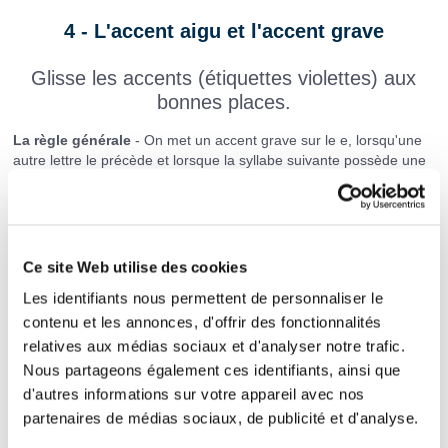
4 - L'accent aigu et l'accent grave
Glisse les accents (étiquettes violettes) aux
bonnes places.
La règle générale
- On met un accent grave sur le e, lorsqu'une
autre lettre le précède et lorsque la syllabe suivante possède une
lettre muette. Exemple : derri
è
re
Dans les autres cas on met un accent aigu sur le "e". Exemple :
une
é
glise, fierté, un b
é
lier.
Ce site Web utilise des cookies
La pi
ce est sombre, allume la lumi
re.
Les identifiants nous permettent de personnaliser le
contenu et les annonces, d'offrir des fonctionnalités
L'avocat d
fendra la victime au proc
s.
relatives aux médias sociaux et d'analyser notre trafic.
Nous partageons également ces identifiants, ainsi que
Cet homme politique préf
re garder le myst
d'autres informations sur votre appareil avec nos
partenaires de médias sociaux, de publicité et d'analyse.
re autour de sa vie priv
e.