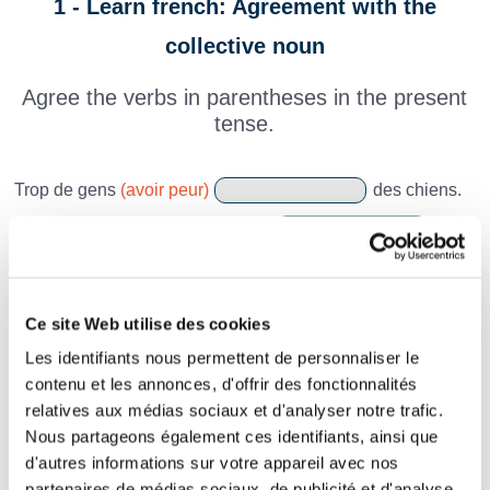
1 - Learn french: Agreement with the
collective noun
Agree the verbs in parentheses in the present
tense.
Trop de gens
(avoir peur)
des chiens.
Une troupe de forains
(s'installer)
au
village.
La foule des assistants
(applaudir)
.
Ce site Web utilise des cookies
Des bandes de jeunes
(chanter)
dans
Les identifiants nous permettent de personnaliser le
les rues.
contenu et les annonces, d'offrir des fonctionnalités
relatives aux médias sociaux et d'analyser notre trafic.
Cette bande de jeunes
(jouer)
dans les
Nous partageons également ces identifiants, ainsi que
rues.
d'autres informations sur votre appareil avec nos
partenaires de médias sociaux, de publicité et d'analyse.