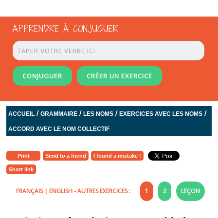
APPRENDRE À CONJUGUER
CONJUGUER
CRÉER UN EXERCICE
/
/
/
/
ACCUEIL
GRAMMAIRE
LES NOMS
EXERCICES AVEC LES NOMS
ACCORD AVEC LE NOM COLLECTIF
Print
Send to a friend
I found a mistake !
Short link
FRANÇAIS
|
ENGLISH
- AUTRES EXERCICES :
1
2
LEÇON