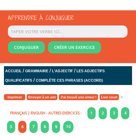
APPRENDRE À CONJUGUER
CONJUGUER
CRÉER UN EXERCICE
/
/
/
ACCUEIL
GRAMMAIRE
L'ADJECTIF
LES ADJECTIFS
/
QUALIFICATIFS
COMPLÈTE CES PHRASES (ACCORD)
Imprimer
Envoyer à un ami
J'ai trouvé une erreur !
Lien court
FRANÇAIS
|
ENGLISH
- AUTRES EXERCICES :
1
2
3
4
5
6
7
8
9
10