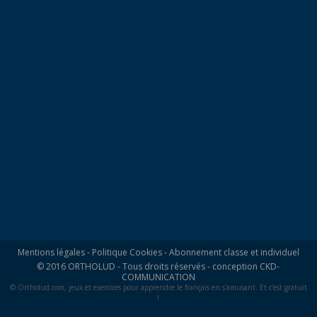
Mentions légales
-
Politique Cookies
-
Abonnement classe et individuel
© 2016 ORTHOLUD - Tous droits réservés - conception
CKD-
COMMUNICATION
© Ortholud.com, jeux et exercices pour apprendre le français en s'amusant. Et c'est gratuit
!