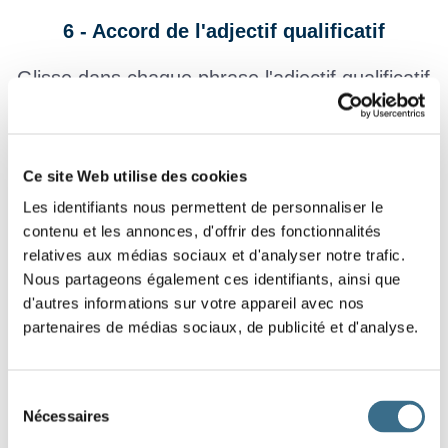
6 - Accord de l'adjectif qualificatif
Glisse dans chaque phrase l'adjectif qualificatif
qui convient, en respectant le sens, le genre et
le nombre.
Ce site Web utilise des cookies
Une femme
se promène dans la rue.
Les identifiants nous permettent de personnaliser le
contenu et les annonces, d'offrir des fonctionnalités
Je vous souhaite un
anniversaire.
relatives aux médias sociaux et d'analyser notre trafic.
Plusieurs vendeurs
accueillent les clients.
Nous partageons également ces identifiants, ainsi que
d'autres informations sur votre appareil avec nos
Jean est aussi
qu'une mule.
partenaires de médias sociaux, de publicité et d'analyse.
Quelques étudiantes
attendent les résultats du
Sélection
Bac.
Nécessaires
du
têtu
nerveuses
joyeux
souriants
consentement