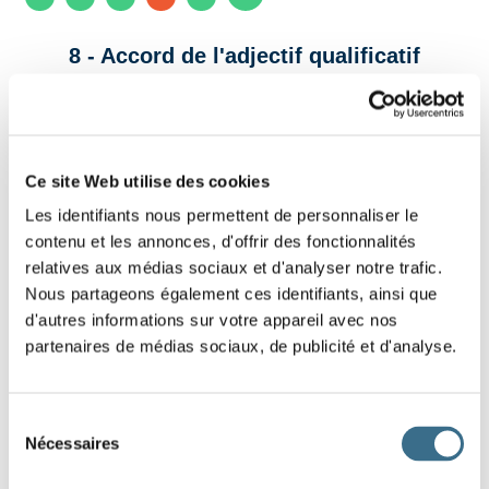
8 - Accord de l'adjectif qualificatif
Glisse dans chaque phrase l'adjectif qualificatif
qui convient, en respectant le sens, le genre et
le nombre.
Ce site Web utilise des cookies
Les identifiants nous permettent de personnaliser le
Ces
garçons vont encore se faire punir.
contenu et les annonces, d'offrir des fonctionnalités
relatives aux médias sociaux et d'analyser notre trafic.
Quel
temps !
Nous partageons également ces identifiants, ainsi que
d'autres informations sur votre appareil avec nos
Cette robe est trop
, je ne peux pas l'enfiler.
partenaires de médias sociaux, de publicité et d'analyse.
J'ai deux valises très
.
Julie porte un pantalon trop
pour la saison !
Sélection
Nécessaires
du
beau
étroite
chaud
lourdes
consentement