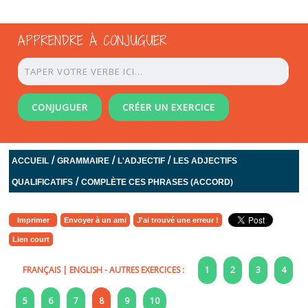
APPRENDRE À CONJUGUER
CONJUGUER
CRÉER UN EXERCICE
/
/
/
ACCUEIL
GRAMMAIRE
L'ADJECTIF
LES ADJECTIFS
/
QUALIFICATIFS
COMPLÈTE CES PHRASES (ACCORD)
Imprimer
Envoyer à un ami
J'ai trouvé une erreur !
Lien court
FRANÇAIS
|
ENGLISH
- AUTRES EXERCICES :
1
2
3
4
5
6
7
8
9
10