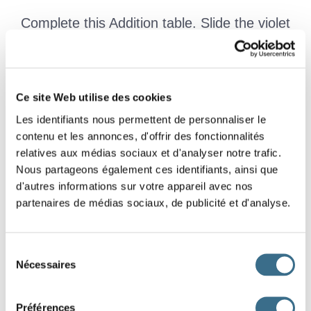
Complete this Addition table. Slide the violet
labels to the right places.
1
2
3
4
Ce site Web utilise des cookies
Les identifiants nous permettent de personnaliser le
1
3
5
contenu et les annonces, d'offrir des fonctionnalités
relatives aux médias sociaux et d'analyser notre trafic.
2
4
6
Nous partageons également ces identifiants, ainsi que
d'autres informations sur votre appareil avec nos
3
4
7
partenaires de médias sociaux, de publicité et d'analyse.
4
5
6
7
8
Sélection
Nécessaires
du
consentement
4
5
3
6
2
5
Préférences