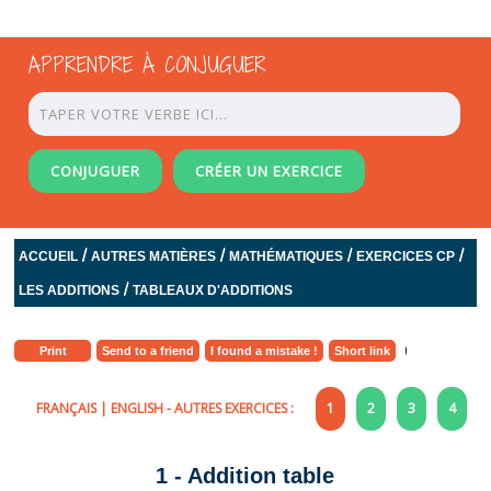
APPRENDRE À CONJUGUER
CONJUGUER
CRÉER UN EXERCICE
/
/
/
/
ACCUEIL
AUTRES MATIÈRES
MATHÉMATIQUES
EXERCICES CP
/
LES ADDITIONS
TABLEAUX D'ADDITIONS
Print
Send to a friend
I found a mistake !
Short link
FRANÇAIS
|
ENGLISH
- AUTRES EXERCICES :
1
2
3
4
1 - Addition table