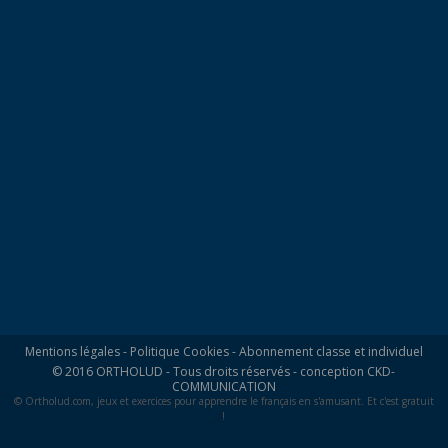
Mentions légales
-
Politique Cookies
-
Abonnement classe et individuel
© 2016 ORTHOLUD - Tous droits réservés - conception
CKD-
COMMUNICATION
© Ortholud.com, jeux et exercices pour apprendre le français en s'amusant. Et c'est gratuit
!