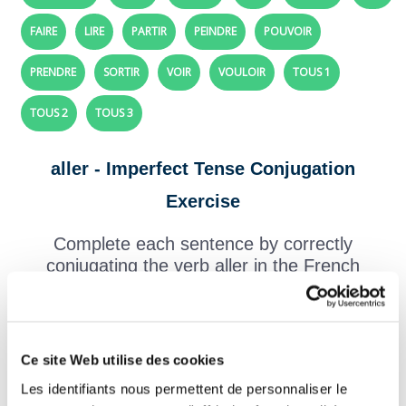
FAIRE
LIRE
PARTIR
PEINDRE
POUVOIR
PRENDRE
SORTIR
VOIR
VOULOIR
TOUS 1
TOUS 2
TOUS 3
aller - Imperfect Tense Conjugation
Exercise
Complete each sentence by correctly
conjugating the verb aller in the French
imperfect tense (imparfait).
Tip:
for third-group verbs, the imperfect is always formed the
Ce site Web utilise des cookies
same way: take the present-tense “nous” form, remove -ons, th
Les identifiants nous permettent de personnaliser le
add the imperfect endings: