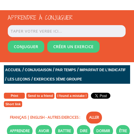
APPRENDRE À CONJUGUER
CONJUGUER
CRÉER UN EXERCICE
/
/
/
ACCUEIL
CONJUGAISON
PAR TEMPS
IMPARFAIT DE L'INDICATIF
/
/
LES LEÇONS
EXERCICES 3ÈME GROUPE
Print
Send to a friend
I found a mistake !
Short link
FRANÇAIS
|
ENGLISH
- AUTRES EXERCICES :
ALLER
APPRENDRE
AVOIR
BATTRE
DIRE
DORMIR
ÊTRE