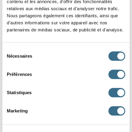
contenu et les annonces, d'offrir des fonctionnalités
-ais, -ais, -ait, -ions, -iez, -aient
.
relatives aux médias sociaux et d'analyser notre trafic.
Nous partageons également ces identifiants, ainsi que
Example with “prendre”:
nous prenons → je
prenais
, tu
prenais
, il
prenait
, nous
d'autres informations sur votre appareil avec nos
prenions
, vous
preniez
, ils
prenaient
.
partenaires de médias sociaux, de publicité et d'analyse.
Sélection
Quand j’étais petit, j’
souvent à la mer.
Nécessaires
du
Tu
toujours à l’école à pied.
consentement
Mon frère
chez ses amis après les cours.
Préférences
Nous
au parc le dimanche.
Statistiques
Vous
au travail en bus.
Les enfants
à la piscine chaque semaine.
Marketing
Elle
chez sa grand-mère le mercredi.
J'
souvent chez le boulanger le matin.