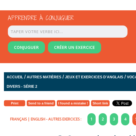
APPRENDRE À CONJUGUER
CONJUGUER
CRÉER UN EXERCICE
/
/
/
ACCUEIL
AUTRES MATIÈRES
JEUX ET EXERCICES D'ANGLAIS
VOC
DIVERS - SÉRIE 2
Print
Send to a friend
I found a mistake !
Short link
FRANÇAIS
|
ENGLISH
- AUTRES EXERCICES :
1
2
3
4