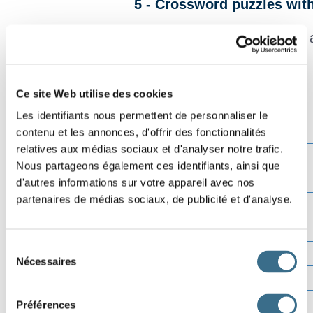
5 - Crossword puzzles wit
Translate the words in english 
Ce site Web utilise des cookies
Effacer
Les identifiants nous permettent de personnaliser le
contenu et les annonces, d'offrir des fonctionnalités
Vérifier
relatives aux médias sociaux et d'analyser notre trafic.
Lettre ?
Nous partageons également ces identifiants, ainsi que
00:00
d'autres informations sur votre appareil avec nos
partenaires de médias sociaux, de publicité et d'analyse.
Sélection
Nécessaires
du
consentement
Préférences