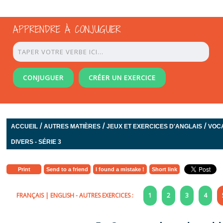
APPRENDRE À CONJUGUER
CONJUGUER
CRÉER UN EXERCICE
/
/
/
ACCUEIL
AUTRES MATIÈRES
JEUX ET EXERCICES D'ANGLAIS
VOC
DIVERS - SÉRIE 3
Print
Send to a friend
I found a mistake !
Short link
FRANÇAIS
|
ENGLISH
- AUTRES EXERCICES :
1
2
3
4