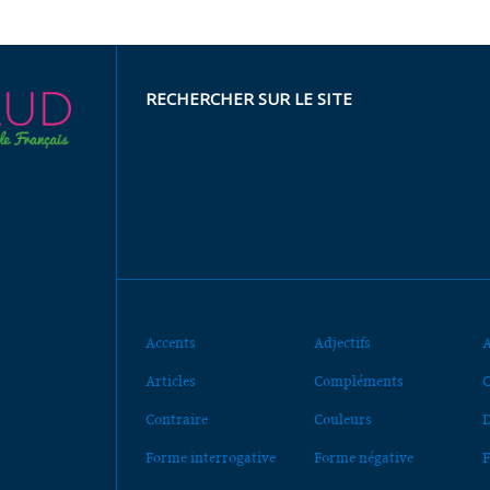
RECHERCHER SUR LE SITE
Accents
Adjectifs
A
Articles
Compléments
C
Contraire
Couleurs
D
Forme interrogative
Forme négative
F