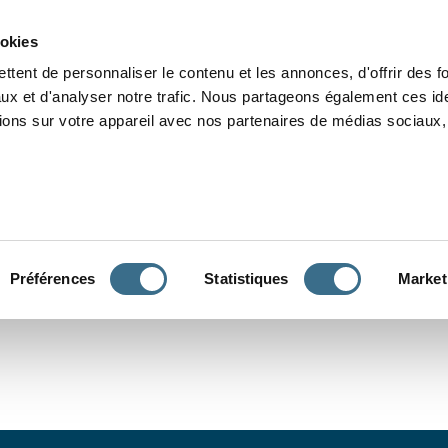
Grammaire
Orthographe
Dictée
Lecture
Vocabulaire
Divers
Par
ookies
ttent de personnaliser le contenu et les annonces, d'offrir des f
ux et d'analyser notre trafic. Nous partageons également ces ide
tions sur votre appareil avec nos partenaires de médias sociaux, 
CONJUGUER
Préférences
Statistiques
Market