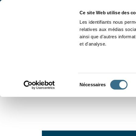
Accueil
Conjugaison
Ce site Web utilise des c
Les identifiants nous perme
relatives aux médias socia
ainsi que d'autres informa
et d'analyse.
APPRENDRE À CONJUGUER
Sélection
Nécessaires
du
consentement