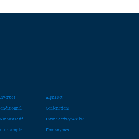
dverbes
Alphabet
onditionnel
Conjonctions
émonstratif
Forme active/passive
utur simple
Homonymes