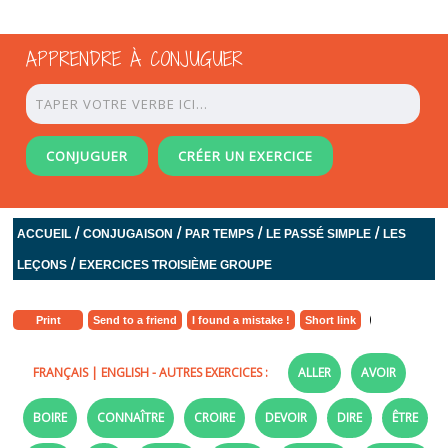
APPRENDRE À CONJUGUER
CONJUGUER
CRÉER UN EXERCICE
/
/
/
/
ACCUEIL
CONJUGAISON
PAR TEMPS
LE PASSÉ SIMPLE
LES
/
LEÇONS
EXERCICES TROISIÈME GROUPE
Print
Send to a friend
I found a mistake !
Short link
FRANÇAIS
|
ENGLISH
- AUTRES EXERCICES :
ALLER
AVOIR
BOIRE
CONNAÎTRE
CROIRE
DEVOIR
DIRE
ÊTRE