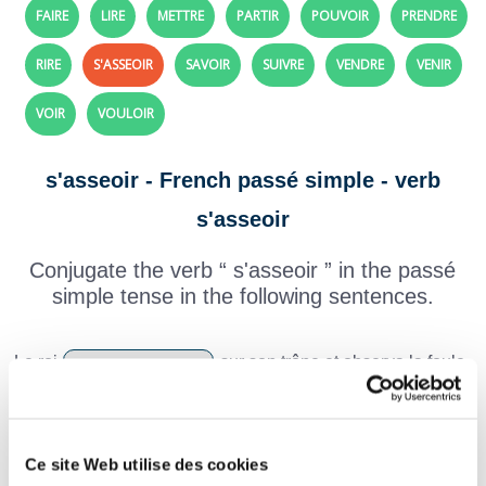
FAIRE
LIRE
METTRE
PARTIR
POUVOIR
PRENDRE
RIRE
S'ASSEOIR
SAVOIR
SUIVRE
VENDRE
VENIR
VOIR
VOULOIR
s'asseoir - French passé simple - verb
s'asseoir
Conjugate the verb “ s'asseoir ” in the passé
simple tense in the following sentences.
Le roi
sur son trône et observa la foule
en silence.
Nous
autour du feu pour écouter le
Ce site Web utilise des cookies
récit du vieux voyageur.