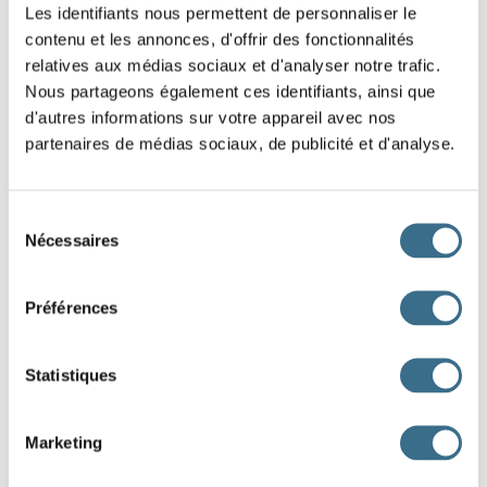
Les identifiants nous permettent de personnaliser le
Tu
sans hésiter sur le banc de pierre
contenu et les annonces, d'offrir des fonctionnalités
relatives aux médias sociaux et d'analyser notre trafic.
face à la mer.
Nous partageons également ces identifiants, ainsi que
Les enfants
rapidement à leur place
d'autres informations sur votre appareil avec nos
lorsque la cloche sonna.
partenaires de médias sociaux, de publicité et d'analyse.
Je
près de la fenêtre pour mieux voir le
Sélection
paysage défiler.
Nécessaires
du
Vous
au premier rang afin de ne rien
consentement
manquer du spectacle.
Préférences
Le voyageur
dans l’auberge après une
longue journée de marche.
Statistiques
Les invités
autour de la grande table
Marketing
dressée pour le banquet.
Elle
calmement et prit le temps de