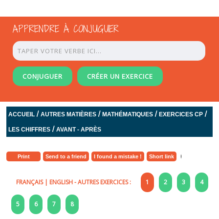
APPRENDRE À CONJUGUER
CONJUGUER
CRÉER UN EXERCICE
/
/
/
/
ACCUEIL
AUTRES MATIÈRES
MATHÉMATIQUES
EXERCICES CP
/
LES CHIFFRES
AVANT - APRÈS
Print
Send to a friend
I found a mistake !
Short link
FRANÇAIS
|
ENGLISH
- AUTRES EXERCICES :
1
2
3
4
5
6
7
8