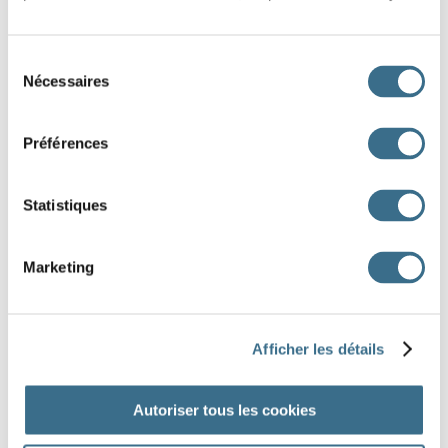
2
Sélection
8
Nécessaires
du
consentement
4
Préférences
6
Statistiques
7
5
3
6
9
Marketing
DONE!
Afficher les détails
Autoriser tous les cookies