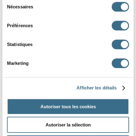
Sélection
Nécessaires
du
une
orale
consentement
Préférences
une
erelle
un
amion
Statistiques
Marketing
DONE!
Afficher les détails
Do you want the dictation?
Autoriser tous les cookies
Autoriser la sélection