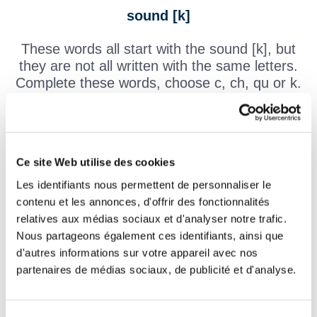
sound [k]
These words all start with the sound [k], but
they are not all written with the same letters.
Complete these words, choose c, ch, qu or k.
un
otidien
une
ermesse
Ce site Web utilise des cookies
Les identifiants nous permettent de personnaliser le
une
arotte
contenu et les annonces, d'offrir des fonctionnalités
relatives aux médias sociaux et d'analyser notre trafic.
un
artier
Nous partageons également ces identifiants, ainsi que
un
iwi
d'autres informations sur votre appareil avec nos
partenaires de médias sociaux, de publicité et d'analyse.
un
adrillage
un
arnet