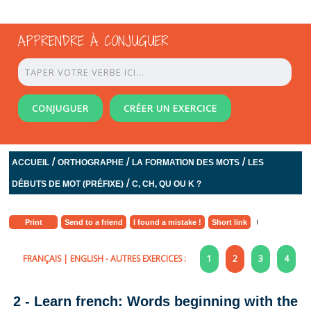
APPRENDRE À CONJUGUER
CONJUGUER
CRÉER UN EXERCICE
/
/
/
ACCUEIL
ORTHOGRAPHE
LA FORMATION DES MOTS
LES
/
DÉBUTS DE MOT (PRÉFIXE)
C, CH, QU OU K ?
Print
Send to a friend
I found a mistake !
Short link
FRANÇAIS
|
ENGLISH
- AUTRES EXERCICES :
1
2
3
4
2 - Learn french: Words beginning with the