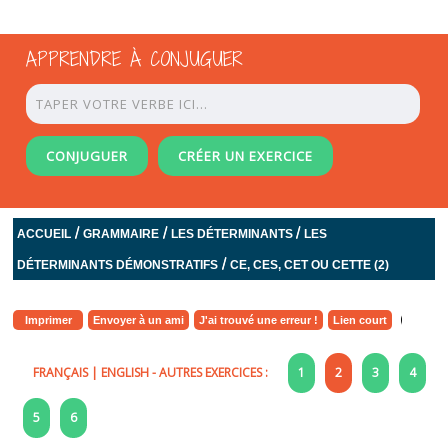
APPRENDRE À CONJUGUER
CONJUGUER
CRÉER UN EXERCICE
/
/
/
ACCUEIL
GRAMMAIRE
LES DÉTERMINANTS
LES
/
DÉTERMINANTS DÉMONSTRATIFS
CE, CES, CET OU CETTE (2)
Imprimer
Envoyer à un ami
J'ai trouvé une erreur !
Lien court
FRANÇAIS
|
ENGLISH
- AUTRES EXERCICES :
1
2
3
4
5
6