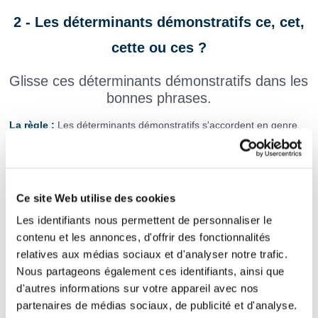
2 - Les déterminants démonstratifs ce, cet,
cette ou ces ?
Glisse ces déterminants démonstratifs dans les
bonnes phrases.
La règle :
Les déterminants démonstratifs s'accordent en genre
et en nombre avec les noms qu'ils accompagnent.
Exemple : cet arbre, ce réveil, ces chaussures, cette table.
rire est très communicatif !
Ce site Web utilise des cookies
terrain et
maison sont
Les identifiants nous permettent de personnaliser le
contenu et les annonces, d'offrir des fonctionnalités
à mon grand-père.
relatives aux médias sociaux et d'analyser notre trafic.
J'ai ramassé
prunes dans
Nous partageons également ces identifiants, ainsi que
d'autres informations sur votre appareil avec nos
jardin.
partenaires de médias sociaux, de publicité et d'analyse.