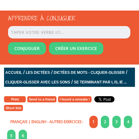
APPRENDRE À CONJUGUER
CONJUGUER
CRÉER UN EXERCICE
/
/
/
ACCUEIL
LES DICTÉES
DICTÉES DE MOTS - CLIQUER-GLISSER
/
CLIQUER-GLISSER AVEC LES SONS
SE TERMINANT PAR I, IS, IE ...
Print
Send to a friend
I found a mistake !
Short link
FRANÇAIS
|
ENGLISH
- AUTRES EXERCICES :
1
2
3
4
5
6