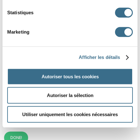
Statistiques
Marketing
Afficher les détails
Autoriser tous les cookies
un alibi
un oubli
une série
une fourmi
Autoriser la sélection
une furie
une copie
une ânerie
une carie
Utiliser uniquement les cookies nécessaires
une envie
une lubie
DONE!