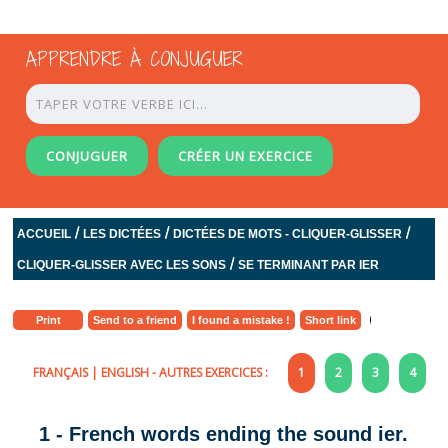
APPRENDRE À CONJUGUER
CONJUGUER
CRÉER UN EXERCICE
/
/
/
ACCUEIL
LES DICTÉES
DICTÉES DE MOTS - CLIQUER-GLISSER
/
CLIQUER-GLISSER AVEC LES SONS
SE TERMINANT PAR IER
Print
Send to a friend
I found a mistake !
Short link
FRANÇAIS
|
ENGLISH
- AUTRES EXERCICES :
1
2
3
4
1 - French words ending the sound ier.