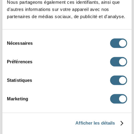
Nous partageons également ces identifiants, ainsi que
d'autres informations sur votre appareil avec nos
partenaires de médias sociaux, de publicité et d'analyse.
Sélection
Nécessaires
du
consentement
Préférences
un voilier
un banquier
des souliers
Statistiques
un chevalier
un écolier
un chantier
Marketing
un chéquier
un abricotier
un plombier
un clapier
Afficher les détails