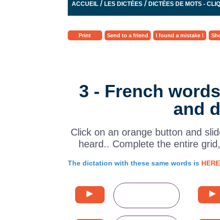
/
/
ACCUEIL
LES DICTÉES
DICTÉES DE MOTS - CL
Print
Send to a friend
I found a mistake !
Sho
3 - French words
and d
Click on an orange button and slide
heard.. Complete the entire grid
The dictation with these same words is
HERE