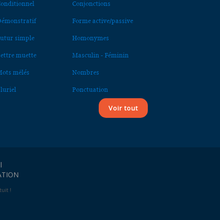
onditionnel
Conjonctions
émonstratif
Forme active/passive
utur simple
Homonymes
ettre muette
Masculin - Féminin
ots mêlés
Nombres
luriel
Ponctuation
Voir tout
l
ATION
uit !