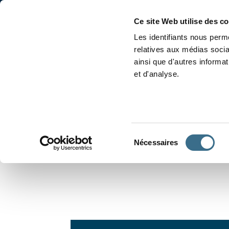
Accueil
Conjugaison
Ce site Web utilise des c
Les identifiants nous perme
relatives aux médias socia
ainsi que d'autres informa
et d'analyse.
APPRENDRE À CONJUGUER
Sélection
Nécessaires
du
consentement