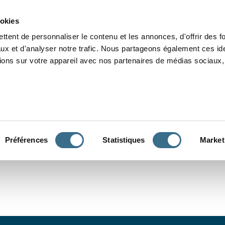
Grammaire
Orthographe
Dictée
Lecture
Vocabulaire
Divers
Par
ookies
ttent de personnaliser le contenu et les annonces, d'offrir des f
ux et d'analyser notre trafic. Nous partageons également ces ide
tions sur votre appareil avec nos partenaires de médias sociaux, 
CONJUGUER
Préférences
Statistiques
Market