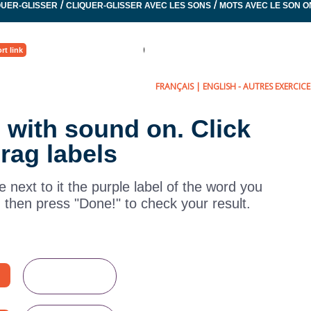
/
/
IQUER-GLISSER
CLIQUER-GLISSER AVEC LES SONS
MOTS AVEC LE SON O
rt link
FRANÇAIS
|
ENGLISH
- AUTRES EXERCICES
 with sound on. Click
rag labels
 next to it the purple label of the word you
, then press "Done!" to check your result.