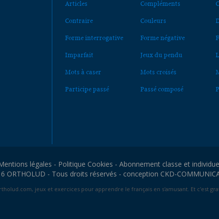
Articles
Compléments
C
Contraire
Couleurs
D
Forme interrogative
Forme négative
F
Imparfait
Jeux du pendu
L
Mots à caser
Mots croisés
M
Participe passé
Passé composé
P
Mentions légales
-
Politique Cookies
-
Abonnement classe et individue
6 ORTHOLUD - Tous droits réservés - conception
CKD-COMMUNIC
tholud.com, jeux et exercices pour apprendre le français en s'amusant. Et c'est grat