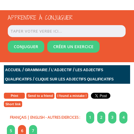
APPRENDRE À CONJUGUER
CONJUGUER
CRÉER UN EXERCICE
/
/
/
ACCUEIL
GRAMMAIRE
L'ADJECTIF
LES ADJECTIFS
/
QUALIFICATIFS
CLIQUE SUR LES ADJECTIFS QUALIFICATIFS
Print
Send to a friend
I found a mistake !
Short link
FRANÇAIS
|
ENGLISH
- AUTRES EXERCICES :
1
2
3
4
5
6
7