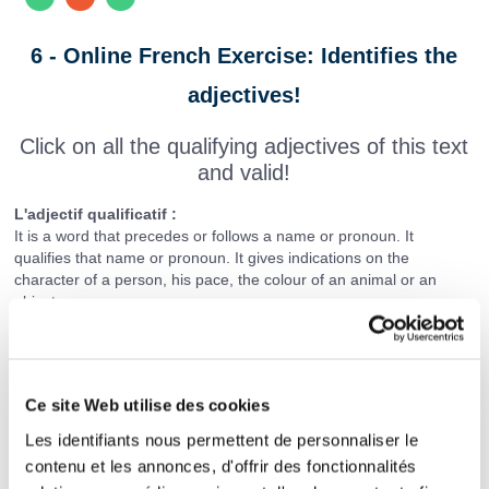
6 - Online French Exercise: Identifies the
adjectives!
Click on all the qualifying adjectives of this text
and valid!
L'adjectif qualificatif :
It is a word that precedes or follows a name or pronoun. It
qualifies that name or pronoun. It gives indications on the
character of a person, his pace, the colour of an animal or an
object...
Example : C'est un
gentil
garçon : il est
serviable
.
Texte :
Ce site Web utilise des cookies
J'aime
écouter
mon
vieux
grand-père
Les identifiants nous permettent de personnaliser le
contenu et les annonces, d'offrir des fonctionnalités
raconter
les
histoires
émouvantes
de
sa