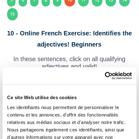
5
6
7
8
9
10
11
12
13
14
15
10 - Online French Exercise: Identifies the
adjectives! Beginners
In these sentences, click on all qualifying
adjectives and valid!
L'adjectif qualificatif :
It is a word that precedes or follows a name or pronoun. It
qualifies that name or pronoun. It gives indications on the
character of a person, his pace, the colour of an animal or an
Ce site Web utilise des cookies
object...
Les identifiants nous permettent de personnaliser le
Example : C'est un
gentil
garçon : il est
serviable
.
contenu et les annonces, d'offrir des fonctionnalités
relatives aux médias sociaux et d'analyser notre trafic.
La
salle
accueille
les
invités
élégants .
Nous partageons également ces identifiants, ainsi que
d'autres informations sur votre appareil avec nos