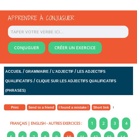
APPRENDRE À CONJUGUER
CONJUGUER
CRÉER UN EXERCICE
/
/
/
ACCUEIL
GRAMMAIRE
L'ADJECTIF
LES ADJECTIFS
/
QUALIFICATIFS
CLIQUE SUR LES ADJECTIFS QUALIFICATIFS
(PHRASES)
Print
Send to a friend
I found a mistake !
Short link
FRANÇAIS
|
ENGLISH
- AUTRES EXERCICES :
1
2
3
4