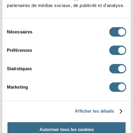
La
vallée
profonde
est
traversée
par
un
partenaires de médias sociaux, de publicité et d'analyse.
sentier
sinueux .
Un
vent
violent
secoue
les
branches
fragiles .
Sélection
Nécessaires
du
Une
église
ancienne
se
dresse
sur
la
consentement
colline.
Préférences
Un
peintre
créatif
installe
ses
toiles
Statistiques
lumineuses
dans
son
atelier.
La
forêt
dense
abrite
des
animaux
silencieux
Marketing
.
Afficher les détails
DONE!
Autoriser tous les cookies