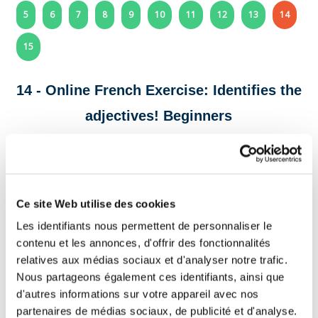
5
6
7
8
9
10
11
12
13
14
15
14 - Online French Exercise: Identifies the
adjectives! Beginners
In these sentences, click on all qualifying
adjectives and valid!
L'adjectif qualificatif :
Ce site Web utilise des cookies
It is a word that precedes or follows a name or pronoun. It
qualifies that name or pronoun. It gives indications on the
Les identifiants nous permettent de personnaliser le
character of a person, his pace, the colour of an animal or an
contenu et les annonces, d'offrir des fonctionnalités
object...
relatives aux médias sociaux et d'analyser notre trafic.
Example : C'est un
gentil
garçon : il est
serviable
.
Nous partageons également ces identifiants, ainsi que
d'autres informations sur votre appareil avec nos
Le
ciel
étoilé
illumine
doucement
la
nuit
partenaires de médias sociaux, de publicité et d'analyse.