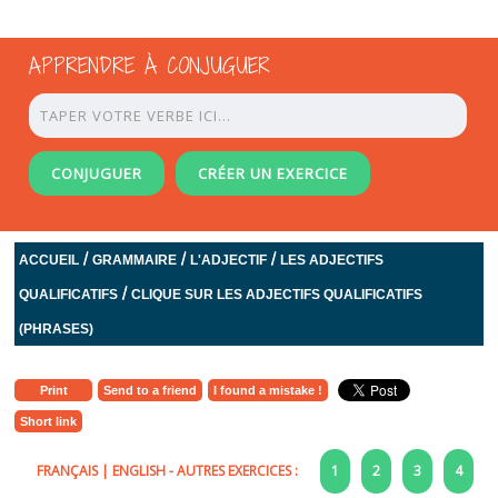
APPRENDRE À CONJUGUER
CONJUGUER
CRÉER UN EXERCICE
/
/
/
ACCUEIL
GRAMMAIRE
L'ADJECTIF
LES ADJECTIFS
/
QUALIFICATIFS
CLIQUE SUR LES ADJECTIFS QUALIFICATIFS
(PHRASES)
Print
Send to a friend
I found a mistake !
Short link
FRANÇAIS
|
ENGLISH
- AUTRES EXERCICES :
1
2
3
4