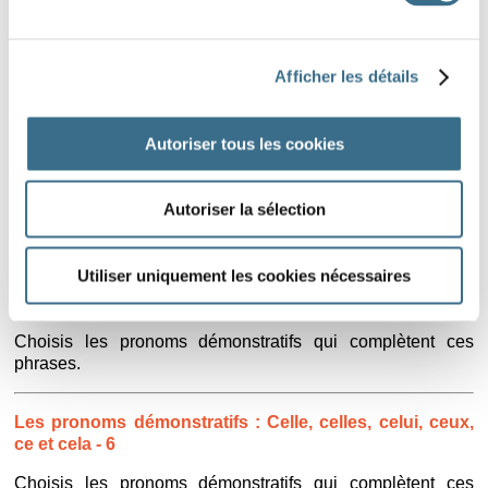
L'infinitif des verbes pronominaux - 3
Afficher les détails
Au bout de chaque phrase, écris le verbe à l'infinitif.
Leçon de Grammaire : Ce et c' devant le verbe être - La
Autoriser tous les cookies
leçon
Comment accorder le verbe être avec le pronom ce/c' ?
Autoriser la sélection
C'est ou ce sont ? C'était ou c'étaient ?
Utiliser uniquement les cookies nécessaires
Les pronoms démonstratifs : Celle, celles, celui, ceux,
ce et cela - 4
Choisis les pronoms démonstratifs qui complètent ces
phrases.
Les pronoms démonstratifs : Celle, celles, celui, ceux,
ce et cela - 6
Choisis les pronoms démonstratifs qui complètent ces