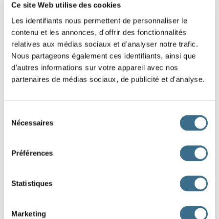
Ce site Web utilise des cookies
Glisse en bout de phrase le groupe du nom qui peut
remplacer le pronom personnel en orange.
Les identifiants nous permettent de personnaliser le
contenu et les annonces, d'offrir des fonctionnalités
Jeu de grammaire : Le pronom personnel - 1
relatives aux médias sociaux et d'analyser notre trafic.
Nous partageons également ces identifiants, ainsi que
Glisse en bout de phrase le groupe du nom qui peut
d'autres informations sur votre appareil avec nos
remplacer le pronom personnel en orange.
partenaires de médias sociaux, de publicité et d'analyse.
Jeu de grammaire : Le pronom personnel - 4
Sélection
Glisse en bout de phrase le groupe du nom qui peut
Nécessaires
remplacer le pronom personnel en orange.
du
consentement
L'infinitif des verbes pronominaux - 2
Préférences
Au bout de chaque phrase, écris le verbe à l'infinitif.
Statistiques
L'infinitif des verbes pronominaux - 1
Au bout de chaque phrase, écris le verbe à l'infinitif.
Marketing