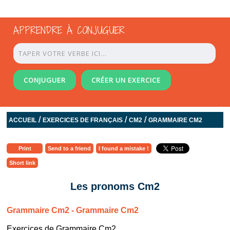
APPRENDRE À CONJUGUER
CONJUGUER
CRÉER UN EXERCICE
/
/
/
ACCUEIL
EXERCICES DE FRANÇAIS
CM2
GRAMMAIRE CM2
Print
Send to a friend
I found a mistake !
Short link
Les pronoms Cm2
Grammaire Cm2 - Grammaire Cm2
Exercices de Grammaire Cm2