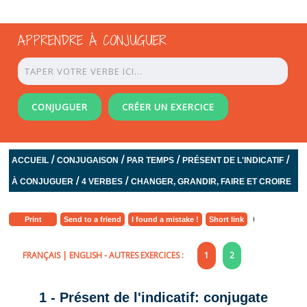
APPRENDRE À CONJUGUER
CONJUGUER
CRÉER UN EXERCICE
/
/
/
/
ACCUEIL
CONJUGAISON
PAR TEMPS
PRÉSENT DE L'INDICATIF
/
/
À CONJUGUER
4 VERBES
CHANGER, GRANDIR, FAIRE ET CROIRE
Print
Send to a friend
I found a mistake !
Short link
FRANÇAIS
|
ENGLISH
- AUTRES EXERCICES :
1
2
1 - Présent de l'indicatif: conjugate