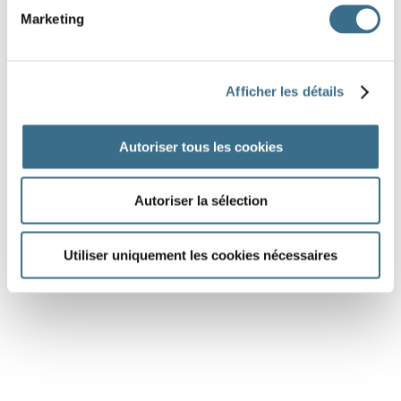
il
grand
Marketing
Question 9.
changer - Indicatif Présent
Afficher les détails
je
chan
Question 10.
Autoriser tous les cookies
grandir - Indicatif Présent
ils
grand
Autoriser la sélection
DONE!
Utiliser uniquement les cookies nécessaires