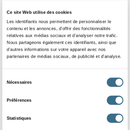
Question 4.
faire - Indicatif Présent
Ce site Web utilise des cookies
nous
f
Les identifiants nous permettent de personnaliser le
contenu et les annonces, d'offrir des fonctionnalités
Question 5.
relatives aux médias sociaux et d'analyser notre trafic.
grandir - Indicatif Présent
Nous partageons également ces identifiants, ainsi que
je
grand
d'autres informations sur votre appareil avec nos
partenaires de médias sociaux, de publicité et d'analyse.
Question 6.
grandir - Indicatif Présent
nous
grand
Sélection
Nécessaires
du
Question 7.
consentement
faire - Indicatif Présent
Préférences
ils
f
Statistiques
Question 8.
grandir - Indicatif Présent