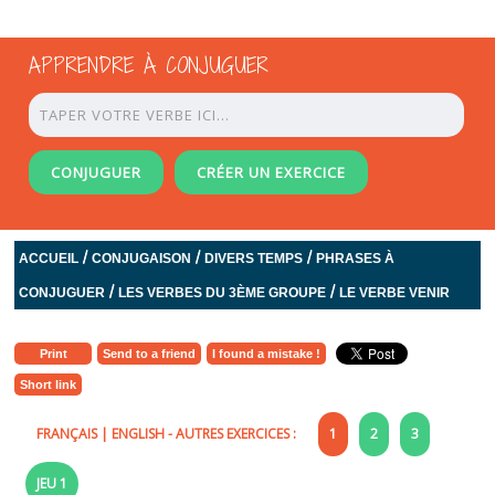
APPRENDRE À CONJUGUER
CONJUGUER
CRÉER UN EXERCICE
/
/
/
ACCUEIL
CONJUGAISON
DIVERS TEMPS
PHRASES À
/
/
CONJUGUER
LES VERBES DU 3ÈME GROUPE
LE VERBE VENIR
Print
Send to a friend
I found a mistake !
Short link
FRANÇAIS
|
ENGLISH
- AUTRES EXERCICES :
1
2
3
JEU 1