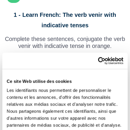
1 - Learn French: The verb venir with
indicative tenses
Complete these sentences, conjugate the verb
venir with indicative tense in orange.
(Conjugation of the french verb venir with all tenses)
Mon frère
demain de bonne
Présent
heure.
Ce site Web utilise des cookies
Mes amis
me rejoindre à la
Présent
plage.
Les identifiants nous permettent de personnaliser le
César
avec trois légions de
Passé
contenu et les annonces, d'offrir des fonctionnalités
simple
Gaule.
relatives aux médias sociaux et d'analyser notre trafic.
Mes parents
voir le
Nous partageons également ces identifiants, ainsi que
Passé
d'autres informations sur votre appareil avec nos
composé
spectacle.
partenaires de médias sociaux, de publicité et d'analyse.
Toutes sortes de gens
dans
Imparfait