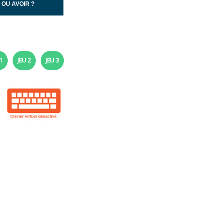
 OU AVOIR ?
1
JEU 2
JEU 3