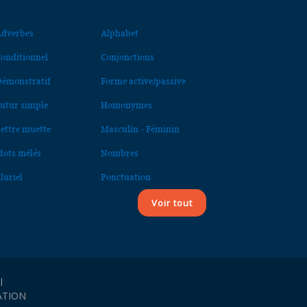
dverbes
Alphabet
onditionnel
Conjonctions
émonstratif
Forme active/passive
utur simple
Homonymes
ettre muette
Masculin - Féminin
ots mêlés
Nombres
luriel
Ponctuation
Voir tout
l
ATION