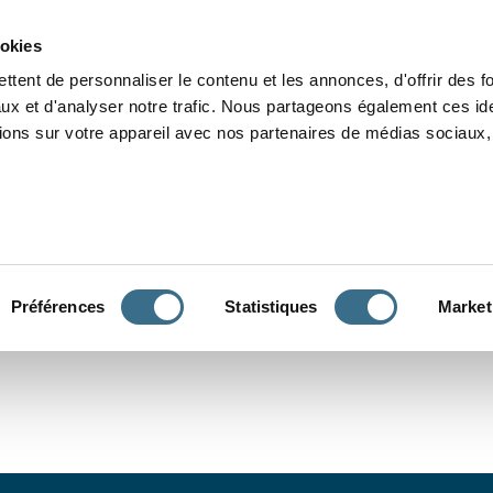
Grammaire
Orthographe
Dictée
Lecture
Vocabulaire
Divers
Par
ookies
ttent de personnaliser le contenu et les annonces, d'offrir des f
ux et d'analyser notre trafic. Nous partageons également ces ide
tions sur votre appareil avec nos partenaires de médias sociaux, 
CONJUGUER
Préférences
Statistiques
Market