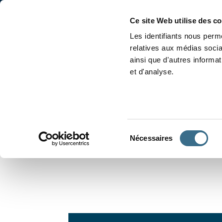
Accueil
Conjugaison
Ce site Web utilise des c
Les identifiants nous perme
relatives aux médias socia
ainsi que d'autres informa
et d'analyse.
APPRENDRE À CONJUGUER
Sélection
Nécessaires
du
consentement