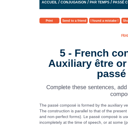
/
/
/
ACCUEIL
CONJUGAISON
PAR TEMPS
PASSÉ 
Print
Send to a friend
I found a mistake !
Sho
FRA
5 - French co
Auxiliary être or
passé
Complete these sentences, add t
compou
The passé composé is formed by the auxiliary verb,
The construction is parallel to that of the presen
and non-perfect forms). Le passé composé is use
incompletely at the time of speech, or at some (p