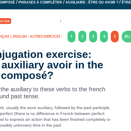
/
/
/
COMPOSÉ
PHRASES À COMPLÉTER
AUXILIAIRE : ÊTRE OU AVOIR ?
ÊTRE
rt link
NÇAIS
|
ENGLISH
- AUTRES EXERCICES :
1
2
3
4
5
JEU 
njugation exercise:
 auxiliary avoir in the
 composé?
he auxiliary to these verbs to the french
nd past tense.
 usually the avoir auxiliary, followed by the past participle.
t perfect (there is no difference in French between perfect
d to express an action that has been finished completely or
ossibly unknown) time in the past.