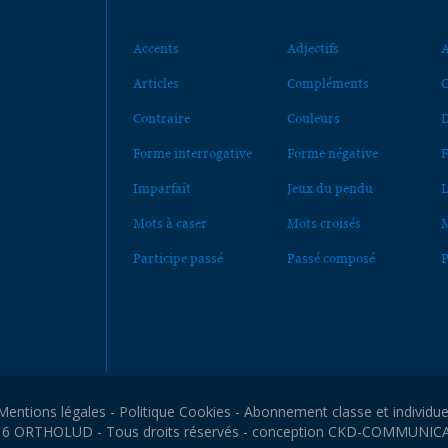
Accents
Adjectifs
A
Articles
Compléments
C
Contraire
Couleurs
D
Forme interrogative
Forme négative
F
Imparfait
Jeux du pendu
L
Mots à caser
Mots croisés
M
Participe passé
Passé composé
P
Mentions légales
-
Politique Cookies
-
Abonnement classe et individue
6 ORTHOLUD - Tous droits réservés - conception
CKD-COMMUNIC