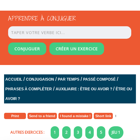
APPRENDRE À CONJUGUER
CONJUGUER
CRÉER UN EXERCICE
/
/
/
/
ACCUEIL
CONJUGAISON
PAR TEMPS
PASSÉ COMPOSÉ
/
/
PHRASES À COMPLÉTER
AUXILIAIRE : ÊTRE OU AVOIR ?
ÊTRE OU
AVOIR ?
Print
Send to a friend
I found a mistake !
Short link
AUTRES EXERCICES :
1
2
3
4
5
JEU 1