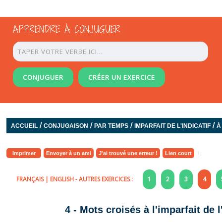
APPRENDRE À CONJUGUER
CONJUGUER
CRÉER UN EXERCICE
/
/
/
/
ACCUEIL
CONJUGAISON
PAR TEMPS
IMPARFAIT DE L'INDICATIF
À
Imprimer
Envoyer à un ami
J'ai trouvé une erreur !
Lien court
FRANÇAIS
|
ENGLISH
- AUTRES EXERCICES :
1
2
3
4
4 - Mots croisés à l'imparfait de 