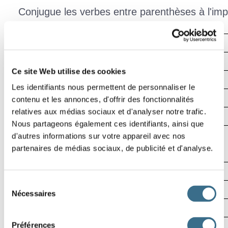
Conjugue les verbes entre parenthèses à l'imparf
1
2
Effacer
Vérifier
Ce site Web utilise des cookies
5
6
Mot
Les identifiants nous permettent de personnaliser le
00:05
contenu et les annonces, d'offrir des fonctionnalités
relatives aux médias sociaux et d'analyser notre trafic.
7
8
Nous partageons également ces identifiants, ainsi que
d'autres informations sur votre appareil avec nos
partenaires de médias sociaux, de publicité et d'analyse.
9
10
Sélection
Nécessaires
du
12
consentement
Préférences