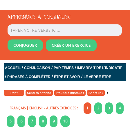
APPRENDRE À CONJUGUER
CONJUGUER
CRÉER UN EXERCICE
/
/
/
ACCUEIL
CONJUGAISON
PAR TEMPS
IMPARFAIT DE L'INDICATIF
/
/
/
PHRASES À COMPLÉTER
ÊTRE ET AVOIR
LE VERBE ÊTRE
Print
Send to a friend
I found a mistake !
Short link
FRANÇAIS
|
ENGLISH
- AUTRES EXERCICES :
1
2
3
4
5
6
7
8
9
10