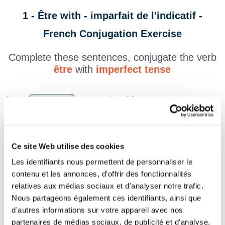
1 - Être with - imparfait de l'indicatif -
French Conjugation Exercise
Complete these sentences, conjugate the verb
être
with
imperfect tense
Nous
comme deux frères.
Ton chien n'
pas le plus bruyant de la rue.
J'
le professeur d'anglais de cette école.
Ce site Web utilise des cookies
Vous
tout le temps en retard aux cours de
Les identifiants nous permettent de personnaliser le
sport.
contenu et les annonces, d'offrir des fonctionnalités
relatives aux médias sociaux et d'analyser notre trafic.
Je me souviens, tu
la plus grande de la
Nous partageons également ces identifiants, ainsi que
classe.
d'autres informations sur votre appareil avec nos
partenaires de médias sociaux, de publicité et d'analyse.
Ces deux garçons
déjà de très bons