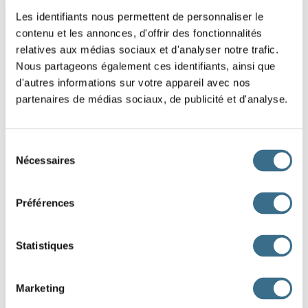
en scaphandre. Les palmes de l’arbre
Les identifiants nous permettent de personnaliser le
(fondre)
, la gueule du
contenu et les annonces, d'offrir des fonctionnalités
relatives aux médias sociaux et d'analyser notre trafic.
requin
(fondre)
comme un
Nous partageons également ces identifiants, ainsi que
chocolat glacé. Deux jambes du cheval et son côté
(fondre)
d'autres informations sur votre appareil avec nos
. L’intérieur de son corps
(apparaître)
partenaires de médias sociaux, de publicité et d'analyse.
, rouge et frais. La fleur pourpre
(couler)
en eau sanglante.
Sélection
L’air tiède
(atteindre)
le haut de la piste
Nécessaires
du
consentement
hélicoïdale en acier, et l’acier
(fondre)
.
TITRES des journaux :
Préférences
« La plus grande déception du siècle »
« La ville ensevelie n’était qu’un fantôme ».
Statistiques
« Des milliards engloutis pour un mirage ».
Une interview télévisée de Rochefoux
(mettre)
Marketing