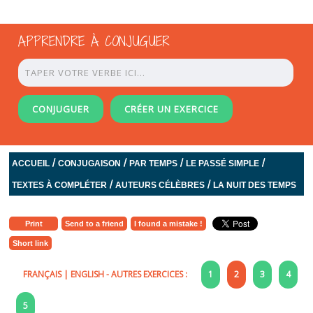
APPRENDRE À CONJUGUER
CONJUGUER
CRÉER UN EXERCICE
/
/
/
/
ACCUEIL
CONJUGAISON
PAR TEMPS
LE PASSÉ SIMPLE
/
/
TEXTES À COMPLÉTER
AUTEURS CÉLÈBRES
LA NUIT DES TEMPS
Print
Send to a friend
I found a mistake !
Short link
FRANÇAIS
|
ENGLISH
- AUTRES EXERCICES :
1
2
3
4
5