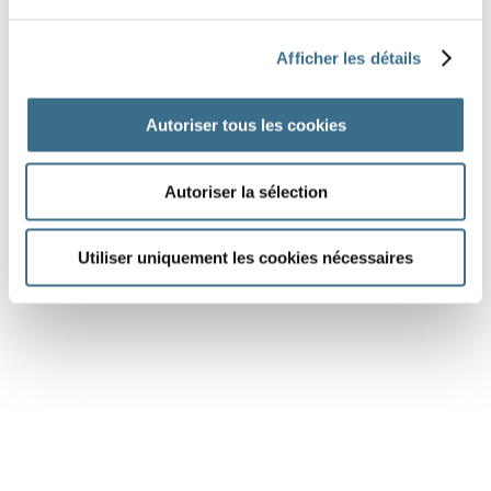
les choses au point. Il
(expliquer)
que l’énorme pression subie pendant des
Afficher les détails
millénaires avait dissocié les corps les plus durs jusqu’en
leurs molécules. Mais la glace maintenait dans leur forme
Autoriser tous les cookies
primitive la poussière impalpable qu’ils étaient devenus.
Autoriser la sélection
Utiliser uniquement les cookies nécessaires
DONE!