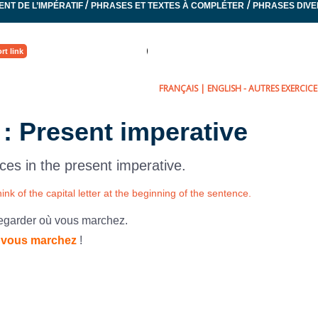
/
/
ENT DE L’IMPÉRATIF
PHRASES ET TEXTES À COMPLÉTER
PHRASES DIV
rt link
FRANÇAIS
|
ENGLISH
- AUTRES EXERCICES
 : Present imperative
ces in the present imperative.
ink of the capital letter at the beginning of the sentence.
regarder où vous marchez.
 vous marchez
!