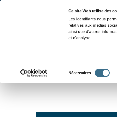
Accueil
Conjugaison
Ce site Web utilise des c
Les identifiants nous perme
relatives aux médias socia
ainsi que d'autres informa
et d'analyse.
APPRENDRE À CONJUGUER
Sélection
Nécessaires
du
consentement