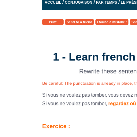
/
/
/
ACCUEIL
CONJUGAISON
PAR TEMPS
LE PRÉS
TRANSFORME CES PHRASES
Print
Send to a friend
I found a mistake !
Sho
1 - Learn french
Rewrite these senten
Be careful: The punctuation is already in place, th
Si vous ne voulez pas tomber, vous devez 
Si vous ne voulez pas tomber,
regardez où
Exercice :