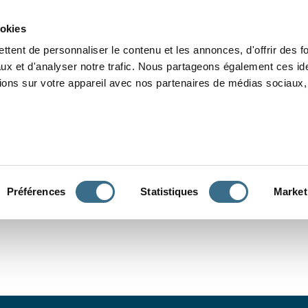
Grammaire
Orthographe
Dictée
Lecture
Vocabulaire
Divers
Par
ookies
ttent de personnaliser le contenu et les annonces, d'offrir des f
ux et d'analyser notre trafic. Nous partageons également ces ide
tions sur votre appareil avec nos partenaires de médias sociaux, 
CONJUGUER
Préférences
Statistiques
Market