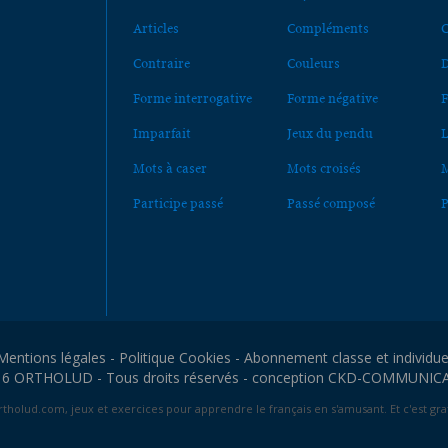
Articles
Compléments
C
Contraire
Couleurs
D
Forme interrogative
Forme négative
F
Imparfait
Jeux du pendu
L
Mots à caser
Mots croisés
M
Participe passé
Passé composé
P
Mentions légales
-
Politique Cookies
-
Abonnement classe et individue
6 ORTHOLUD - Tous droits réservés - conception
CKD-COMMUNIC
tholud.com, jeux et exercices pour apprendre le français en s'amusant. Et c'est grat