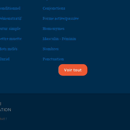
onditionnel
Conjonctions
émonstratif
Forme active/passive
utur simple
Homonymes
ettre muette
Masculin - Féminin
ots mêlés
Nombres
luriel
Ponctuation
Voir tout
l
ATION
uit !