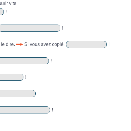
urir vite.
!
!
le dire.
Si vous avez copié,
!
!
!
!
!