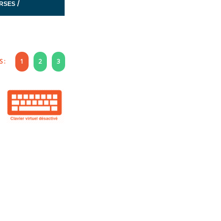
/
ERSES
 :
1
2
3