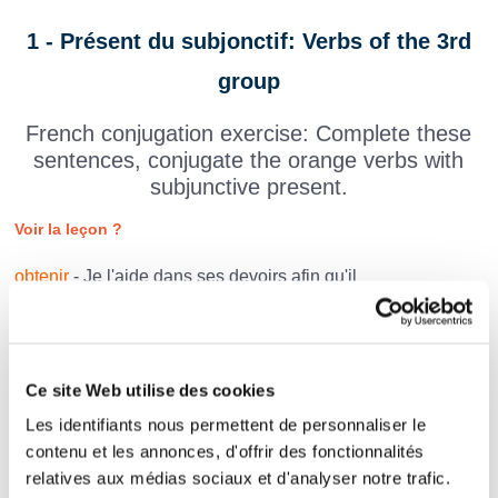
1 - Présent du subjonctif: Verbs of the 3rd
group
French conjugation exercise: Complete these
sentences, conjugate the orange verbs with
subjunctive present.
Voir la leçon ?
obtenir
- Je l'aide dans ses devoirs afin qu'il
de bonnes notes.
pouvoir
- Il n'est pas certain que vous
le
Ce site Web utilise des cookies
convaincre.
Les identifiants nous permettent de personnaliser le
prendre
- Remets correctement ta chemise avant que je
contenu et les annonces, d'offrir des fonctionnalités
la photo.
relatives aux médias sociaux et d'analyser notre trafic.