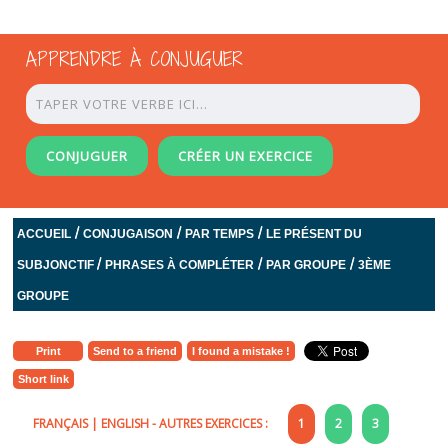
APPRENDRE À CONJUGUER
CONJUGUER
CRÉER UN EXERCICE
/
/
/
ACCUEIL
CONJUGAISON
PAR TEMPS
LE PRÉSENT DU
/
/
/
SUBJONCTIF
PHRASES À COMPLÉTER
PAR GROUPE
3ÈME
GROUPE
Print
Send to a friend
I found a mistake !
Short link
FRANÇAIS
|
ENGLISH
- AUTRES EXERCICES :
1
2
3