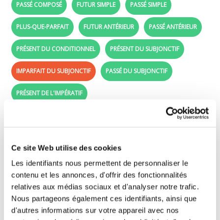
PASSÉ COMPOSÉ
FUTUR SIMPLE
PASSÉ SIMPLE
PLUS-QUE-PARFAIT
FUTUR ANTÉRIEUR
PASSÉ ANTÉRIEUR
PRÉSENT DU CONDITIONNEL
PRÉSENT DU SUBJONCTIF
IMPARFAIT DU SUBJONCTIF
PASSÉ DU SUBJONCTIF
PRÉSENT DE L'IMPÉRATIF
Imparfait du subjonctif - Learn French:
acheter in the imparfait du subjonctif
Ce site Web utilise des cookies
Drag the conjugated forms (purple labels) in
Les identifiants nous permettent de personnaliser le
front of the right subjects (je, tu, il, ..).
contenu et les annonces, d'offrir des fonctionnalités
relatives aux médias sociaux et d'analyser notre trafic.
Nous partageons également ces identifiants, ainsi que
que j'
d'autres informations sur votre appareil avec nos