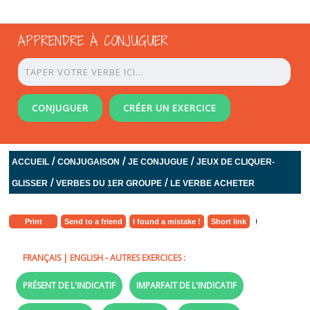
APPRENDRE À CONJUGUER
CONJUGUER
CRÉER UN EXERCICE
/
/
/
ACCUEIL
CONJUGAISON
JE CONJUGUE
JEUX DE CLIQUER-
/
/
GLISSER
VERBES DU 1ER GROUPE
LE VERBE ACHETER
Print
Send to a friend
I found a mistake !
Short link
FRANÇAIS
|
ENGLISH
- AUTRES EXERCICES :
PRÉSENT DE L'INDICATIF
IMPARFAIT DE L'INDICATIF