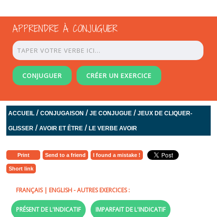
APPRENDRE À CONJUGUER
CONJUGUER
CRÉER UN EXERCICE
/
/
/
ACCUEIL
CONJUGAISON
JE CONJUGUE
JEUX DE CLIQUER-
/
/
GLISSER
AVOIR ET ÊTRE
LE VERBE AVOIR
Print
Send to a friend
I found a mistake !
Short link
FRANÇAIS
|
ENGLISH
- AUTRES EXERCICES :
PRÉSENT DE L'INDICATIF
IMPARFAIT DE L'INDICATIF