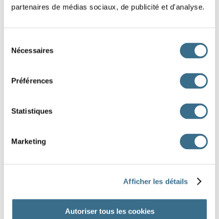
partenaires de médias sociaux, de publicité et d'analyse.
que tu
Sélection
qu'il
Nécessaires
du
que nous
consentement
Préférences
que vous
qu'ils
Statistiques
aient eu
aie eu
aies eu
ayons eu
ait eu
Marketing
ayez eu
DONE!
Afficher les détails
Autoriser tous les cookies