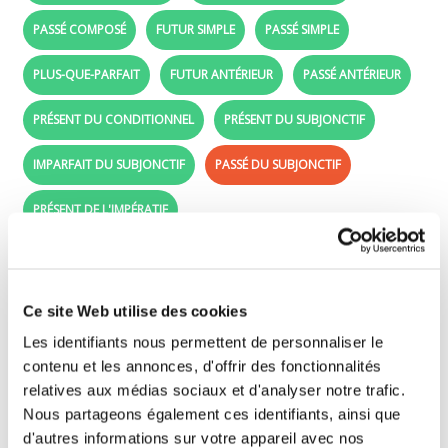
PASSÉ COMPOSÉ
FUTUR SIMPLE
PASSÉ SIMPLE
PLUS-QUE-PARFAIT
FUTUR ANTÉRIEUR
PASSÉ ANTÉRIEUR
PRÉSENT DU CONDITIONNEL
PRÉSENT DU SUBJONCTIF
IMPARFAIT DU SUBJONCTIF
PASSÉ DU SUBJONCTIF
PRÉSENT DE L'IMPÉRATIF
Passé du subjonctif - Learn French: Avoir in
the passé du subjonctif
Ce site Web utilise des cookies
Les identifiants nous permettent de personnaliser le
Drag the conjugated forms (purple labels) in
contenu et les annonces, d'offrir des fonctionnalités
front of the right subjects.
relatives aux médias sociaux et d'analyser notre trafic.
Nous partageons également ces identifiants, ainsi que
d'autres informations sur votre appareil avec nos
que j'