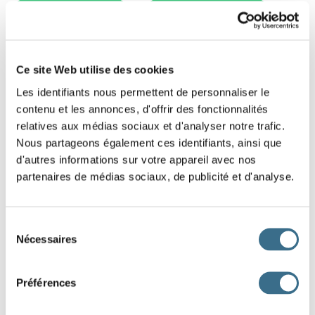
PRÉSENT DE L'INDICATIF
IMPARFAIT DE L'INDICATIF
PASSÉ COMPOSÉ
FUTUR SIMPLE
PASSÉ SIMPLE
Ce site Web utilise des cookies
Les identifiants nous permettent de personnaliser le
PLUS-QUE-PARFAIT
FUTUR ANTÉRIEUR
contenu et les annonces, d'offrir des fonctionnalités
relatives aux médias sociaux et d'analyser notre trafic.
Nous partageons également ces identifiants, ainsi que
PASSÉ ANTÉRIEUR
PRÉSENT DU CONDITIONNEL
d'autres informations sur votre appareil avec nos
partenaires de médias sociaux, de publicité et d'analyse.
PRÉSENT DU SUBJONCTIF
IMPARFAIT DU SUBJONCTIF
Sélection
Nécessaires
du
PASSÉ DU SUBJONCTIF
PRÉSENT DE L'IMPÉRATIF
consentement
Préférences