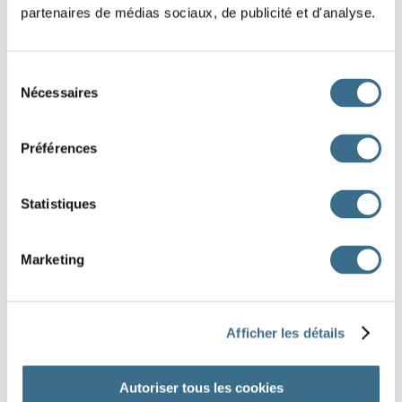
partenaires de médias sociaux, de publicité et d'analyse.
tu
Sélection
il
Nécessaires
du
nous
consentement
Préférences
vous
ils
Statistiques
aura bercé
auras bercé
aurons bercé
Marketing
auront bercé
aurez bercé
aurai bercé
DONE!
Afficher les détails
Autoriser tous les cookies