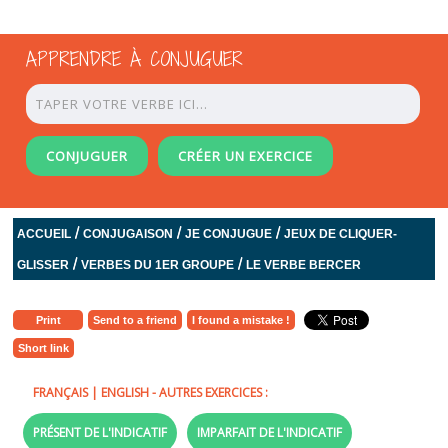
APPRENDRE À CONJUGUER
CONJUGUER
CRÉER UN EXERCICE
/
/
/
ACCUEIL
CONJUGAISON
JE CONJUGUE
JEUX DE CLIQUER-
/
/
GLISSER
VERBES DU 1ER GROUPE
LE VERBE BERCER
Print
Send to a friend
I found a mistake !
Short link
FRANÇAIS
|
ENGLISH
- AUTRES EXERCICES :
PRÉSENT DE L'INDICATIF
IMPARFAIT DE L'INDICATIF