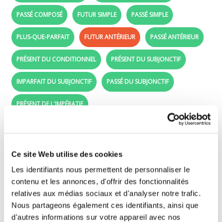
PASSÉ COMPOSÉ
FUTUR SIMPLE
PASSÉ SIMPLE
PLUS-QUE-PARFAIT
FUTUR ANTÉRIEUR
PASSÉ ANTÉRIEUR
PRÉSENT DU CONDITIONNEL
PRÉSENT DU SUBJONCTIF
IMPARFAIT DU SUBJONCTIF
PASSÉ DU SUBJONCTIF
PRÉSENT DE L'IMPÉRATIF
Futur antérieur - Learn French with the verb
bercer
Ce site Web utilise des cookies
Les identifiants nous permettent de personnaliser le
Drag the conjugated forms (purple labels)
contenu et les annonces, d'offrir des fonctionnalités
beside the right subjects (je, tu, il, ..).
relatives aux médias sociaux et d'analyser notre trafic.
Nous partageons également ces identifiants, ainsi que
d'autres informations sur votre appareil avec nos
j'