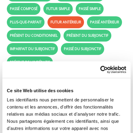
PASSÉ COMPOSÉ
FUTUR SIMPLE
PASSÉ SIMPLE
PLUS-QUE-PARFAIT
FUTUR ANTÉRIEUR
PASSÉ ANTÉRIEUR
PRÉSENT DU CONDITIONNEL
PRÉSENT DU SUBJONCTIF
IMPARFAIT DU SUBJONCTIF
PASSÉ DU SUBJONCTIF
PRÉSENT DE L'IMPÉRATIF
Futur antérieur - Conjugue le verbe chanter
Ce site Web utilise des cookies
Glisse les formes conjuguées (étiquettes
Les identifiants nous permettent de personnaliser le
violettes) devant les bons sujets (je, tu, il, ..).
contenu et les annonces, d'offrir des fonctionnalités
relatives aux médias sociaux et d'analyser notre trafic.
j'
Nous partageons également ces identifiants, ainsi que
d'autres informations sur votre appareil avec nos