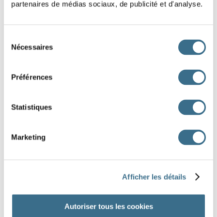
tu
partenaires de médias sociaux, de publicité et d'analyse.
il
Sélection
nous
Nécessaires
du
consentement
vous
Préférences
ils
Statistiques
auront chanté
aurez chanté
aurons chanté
Marketing
aurai chanté
auras chanté
aura chanté
J'AI TERMINÉ
Afficher les détails
Autoriser tous les cookies