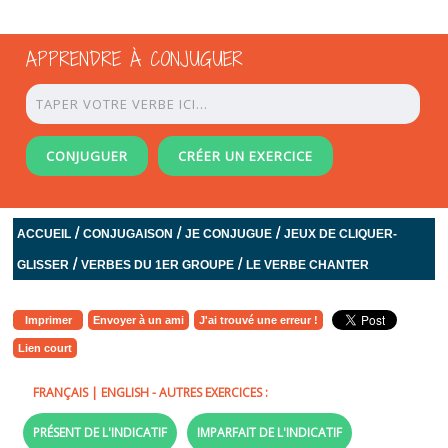
APPRENDRE À CONJUGUER
CONJUGUER
CRÉER UN EXERCICE
/
/
/
ACCUEIL
CONJUGAISON
JE CONJUGUE
JEUX DE CLIQUER-
/
/
GLISSER
VERBES DU 1ER GROUPE
LE VERBE CHANTER
Imprimer
Envoyer à un ami
J'ai trouvé une erreur !
Lien court
FRANÇAIS
|
ENGLISH
- AUTRES EXERCICES :
PRÉSENT DE L'INDICATIF
IMPARFAIT DE L'INDICATIF