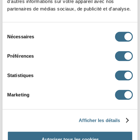
d'autres informations sur votre appareil avec nos
que j'
partenaires de médias sociaux, de publicité et d'analyse.
que tu
Sélection
qu'il
Nécessaires
du
consentement
que nous
Préférences
que vous
Statistiques
qu'ils
aie continué
ait continué
aient continué
Marketing
ayez continué
ayons continué
aies continué
Afficher les détails
DONE!
Autoriser tous les cookies