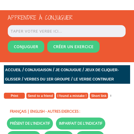
APPRENDRE À CONJUGUER
CONJUGUER
CRÉER UN EXERCICE
/
/
/
ACCUEIL
CONJUGAISON
JE CONJUGUE
JEUX DE CLIQUER-
/
/
GLISSER
VERBES DU 1ER GROUPE
LE VERBE CONTINUER
Print
Send to a friend
I found a mistake !
Short link
FRANÇAIS
|
ENGLISH
- AUTRES EXERCICES :
PRÉSENT DE L'INDICATIF
IMPARFAIT DE L'INDICATIF