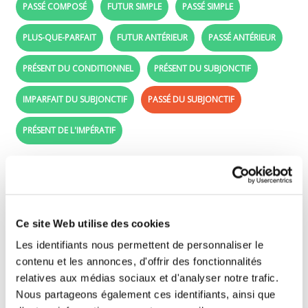
PASSÉ COMPOSÉ
FUTUR SIMPLE
PASSÉ SIMPLE
PLUS-QUE-PARFAIT
FUTUR ANTÉRIEUR
PASSÉ ANTÉRIEUR
PRÉSENT DU CONDITIONNEL
PRÉSENT DU SUBJONCTIF
IMPARFAIT DU SUBJONCTIF
PASSÉ DU SUBJONCTIF
PRÉSENT DE L'IMPÉRATIF
Passé du subjonctif - Learn French with the
verb continuer /en:]
Ce site Web utilise des cookies
[fr:]Glisse les formes conjuguées (étiquettes
violettes) à côté des bons sujets (je, tu, il, ..).
Les identifiants nous permettent de personnaliser le
[/fr:] [en:]Drag the conjugated forms (purple
contenu et les annonces, d'offrir des fonctionnalités
labels) beside the right subjects (je, tu, il, ..).
relatives aux médias sociaux et d'analyser notre trafic.
Nous partageons également ces identifiants, ainsi que