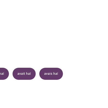
haï
avait haï
avais haï