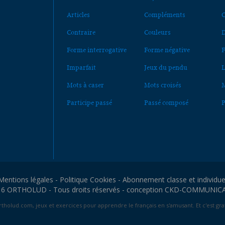
Articles
Compléments
C
Contraire
Couleurs
D
Forme interrogative
Forme négative
F
Imparfait
Jeux du pendu
L
Mots à caser
Mots croisés
M
Participe passé
Passé composé
P
Mentions légales
-
Politique Cookies
-
Abonnement classe et individue
6 ORTHOLUD - Tous droits réservés - conception
CKD-COMMUNIC
tholud.com, jeux et exercices pour apprendre le français en s'amusant. Et c'est grat