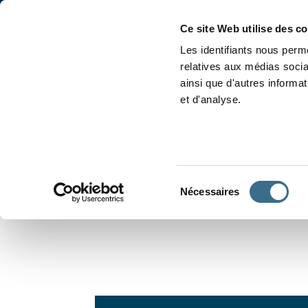
Accueil
Conjugaison
Ce site Web utilise des c
Les identifiants nous perme
relatives aux médias socia
ainsi que d'autres informa
et d'analyse.
APPRENDRE À CONJUGUER
Sélection
Nécessaires
du
consentement