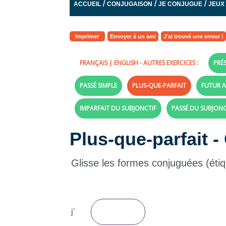
/
/
/
ACCUEIL
CONJUGAISON
JE CONJUGUE
JEUX
Imprimer
Envoyer à un ami
J'ai trouvé une erreur !
FRANÇAIS
|
ENGLISH
- AUTRES EXERCICES :
PRÉS
PASSÉ SIMPLE
PLUS-QUE-PARFAIT
FUTUR A
IMPARFAIT DU SUBJONCTIF
PASSÉ DU SUBJONC
Plus-que-parfait -
Glisse les formes conjuguées (étiqu
j'