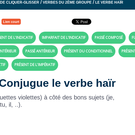
/
/
 DE CLIQUER-GLISSER
VERBES DU 2ÈME GROUPE
LE VERBE HAÏR
Lien court
ENT DE L'INDICATIF
IMPARFAIT DE L'INDICATIF
PASSÉ COMPOSÉ
F
NTÉRIEUR
PASSÉ ANTÉRIEUR
PRÉSENT DU CONDITIONNEL
PRÉSEN
TIF
PRÉSENT DE L'IMPÉRATIF
 Conjugue le verbe haïr
ettes violettes) à côté des bons sujets (je,
tu, il, ..).