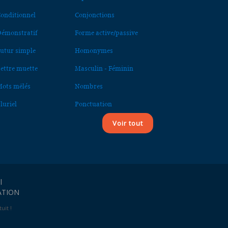
onditionnel
Conjonctions
émonstratif
Forme active/passive
utur simple
Homonymes
ettre muette
Masculin - Féminin
ots mêlés
Nombres
luriel
Ponctuation
Voir tout
l
ATION
uit !