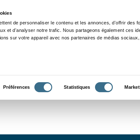
Grammaire
Orthographe
Dictée
Lecture
Vocabulaire
Divers
Par
ookies
ttent de personnaliser le contenu et les annonces, d'offrir des f
ux et d'analyser notre trafic. Nous partageons également ces ide
tions sur votre appareil avec nos partenaires de médias sociaux, 
CONJUGUER
Préférences
Statistiques
Market