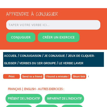
APPRENDRE À CONJUGUER
CONJUGUER
CRÉER UN EXERCICE
/
/
/
ACCUEIL
CONJUGAISON
JE CONJUGUE
JEUX DE CLIQUER-
/
/
GLISSER
VERBES DU 1ER GROUPE
LE VERBE LAVER
Print
Send to a friend
I found a mistake !
Short link
FRANÇAIS
|
ENGLISH
- AUTRES EXERCICES :
PRÉSENT DE L'INDICATIF
IMPARFAIT DE L'INDICATIF