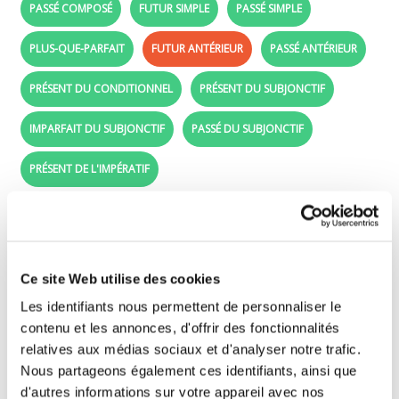
PASSÉ COMPOSÉ
FUTUR SIMPLE
PASSÉ SIMPLE
PLUS-QUE-PARFAIT
FUTUR ANTÉRIEUR
PASSÉ ANTÉRIEUR
PRÉSENT DU CONDITIONNEL
PRÉSENT DU SUBJONCTIF
IMPARFAIT DU SUBJONCTIF
PASSÉ DU SUBJONCTIF
PRÉSENT DE L'IMPÉRATIF
Futur antérieur - Learn French with the verb
laver
Ce site Web utilise des cookies
Drag the conjugated forms (purple labels) in
Les identifiants nous permettent de personnaliser le
front of the right subjects (je, tu, il, ..).
contenu et les annonces, d'offrir des fonctionnalités
relatives aux médias sociaux et d'analyser notre trafic.
Nous partageons également ces identifiants, ainsi que
j'
d'autres informations sur votre appareil avec nos