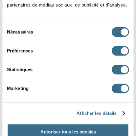
partenaires de médias sociaux, de publicité et d'analyse.
tu
il
Sélection
Nécessaires
nous
du
consentement
vous
Préférences
ils
Statistiques
auras lavé
aura lavé
aurai lavé
aurez lavé
Marketing
aurons lavé
auront lavé
DONE!
Afficher les détails
Autoriser tous les cookies