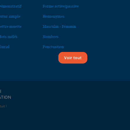
émonstratif
Forme active/passive
utur simple
Homonymes
ettre muette
Masculin - Féminin
ots mêlés
Nombres
luriel
Ponctuation
Voir tout
l
ATION
uit !