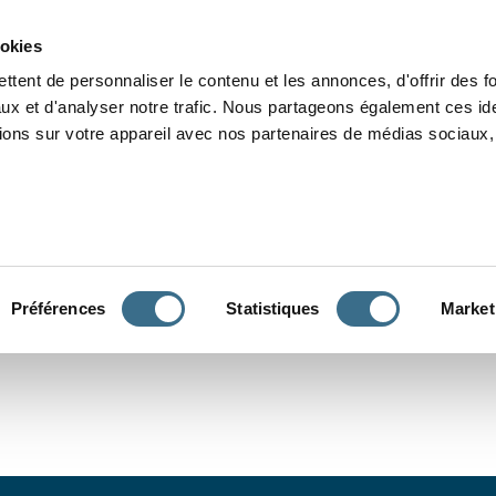
Grammaire
Orthographe
Dictée
Lecture
Vocabulaire
Divers
Par
ookies
ttent de personnaliser le contenu et les annonces, d'offrir des f
ux et d'analyser notre trafic. Nous partageons également ces ide
tions sur votre appareil avec nos partenaires de médias sociaux, 
CONJUGUER
Préférences
Statistiques
Market