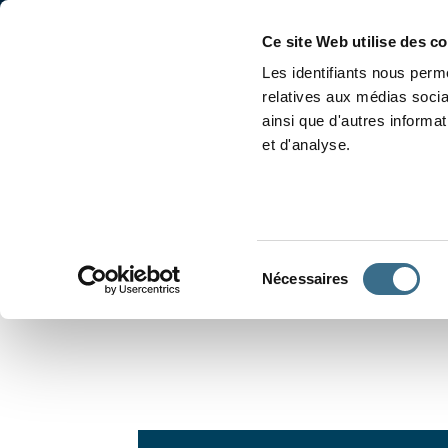
Accueil
Conjugaison
Ce site Web utilise des c
Les identifiants nous perme
relatives aux médias socia
ainsi que d'autres informa
et d'analyse.
APPRENDRE À CONJUGUER
Sélection
Nécessaires
du
consentement