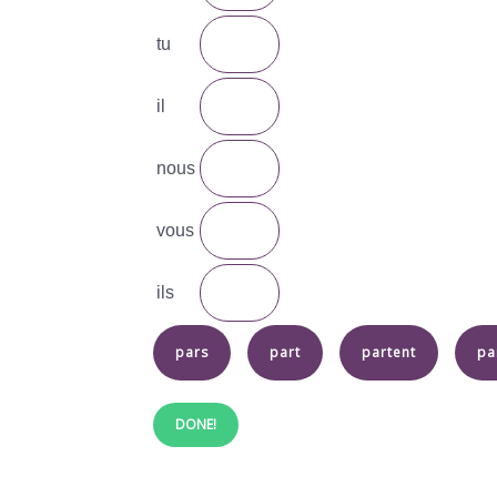
tu
il
nous
vous
ils
pars
part
partent
pa
DONE!