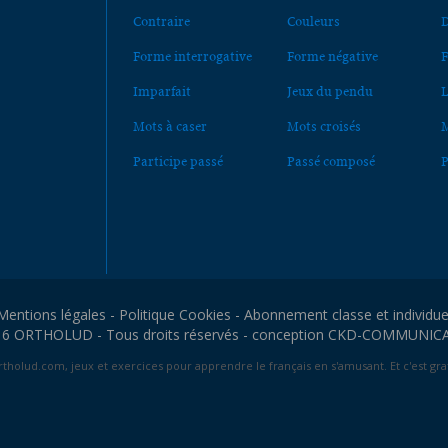
Contraire
Couleurs
D
Forme interrogative
Forme négative
F
Imparfait
Jeux du pendu
L
Mots à caser
Mots croisés
M
Participe passé
Passé composé
P
Mentions légales
-
Politique Cookies
-
Abonnement classe et individue
6 ORTHOLUD - Tous droits réservés - conception
CKD-COMMUNIC
tholud.com, jeux et exercices pour apprendre le français en s'amusant. Et c'est grat