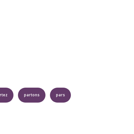
rtez
partons
pars