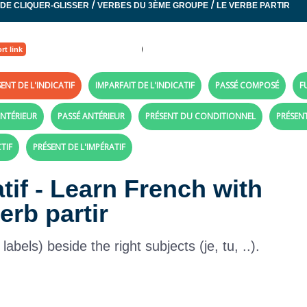
/
/
 DE CLIQUER-GLISSER
VERBES DU 3ÈME GROUPE
LE VERBE PARTIR
rt link
ENT DE L'INDICATIF
IMPARFAIT DE L'INDICATIF
PASSÉ COMPOSÉ
F
NTÉRIEUR
PASSÉ ANTÉRIEUR
PRÉSENT DU CONDITIONNEL
PRÉSEN
TIF
PRÉSENT DE L'IMPÉRATIF
atif - Learn French with
erb partir
bels) beside the right subjects (je, tu, ..).