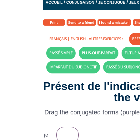
/
/
/
ACCUEIL
CONJUGAISON
JE CONJUGUE
JEUX
Print
Send to a friend
I found a mistake !
Sho
FRANÇAIS
|
ENGLISH
- AUTRES EXERCICES :
PRÉS
PASSÉ SIMPLE
PLUS-QUE-PARFAIT
FUTUR A
IMPARFAIT DU SUBJONCTIF
PASSÉ DU SUBJONC
Présent de l'indic
the v
Drag the conjugated forms (purple la
je