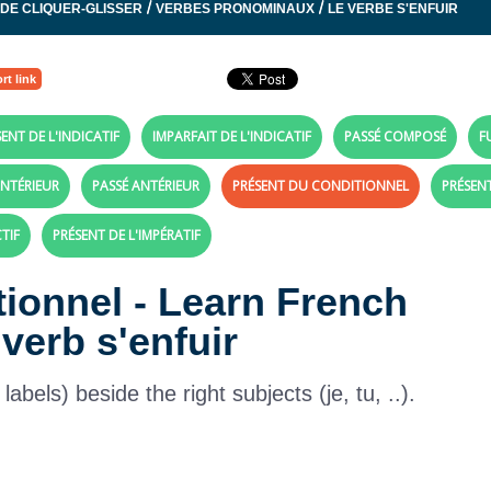
/
/
 DE CLIQUER-GLISSER
VERBES PRONOMINAUX
LE VERBE S'ENFUIR
rt link
ENT DE L'INDICATIF
IMPARFAIT DE L'INDICATIF
PASSÉ COMPOSÉ
F
NTÉRIEUR
PASSÉ ANTÉRIEUR
PRÉSENT DU CONDITIONNEL
PRÉSEN
TIF
PRÉSENT DE L'IMPÉRATIF
tionnel - Learn French
 verb s'enfuir
bels) beside the right subjects (je, tu, ..).