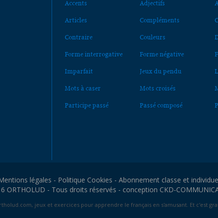
Accents
Adjectifs
A
Articles
Compléments
C
Contraire
Couleurs
D
Forme interrogative
Forme négative
F
Imparfait
Jeux du pendu
L
Mots à caser
Mots croisés
M
Participe passé
Passé composé
P
Mentions légales
-
Politique Cookies
-
Abonnement classe et individue
6 ORTHOLUD - Tous droits réservés - conception
CKD-COMMUNIC
tholud.com, jeux et exercices pour apprendre le français en s'amusant. Et c'est grat