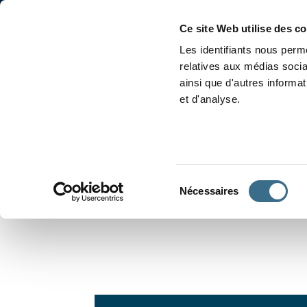
Accueil
Conjugaison
Ce site Web utilise des c
Les identifiants nous perme
relatives aux médias socia
ainsi que d'autres informa
et d'analyse.
APPRENDRE À CONJUGUER
Sélection
Nécessaires
du
consentement