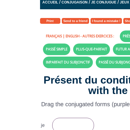
/
/
/
ACCUEIL
CONJUGAISON
JE CONJUGUE
JEUX
Print
Send to a friend
I found a mistake !
Sho
FRANÇAIS
|
ENGLISH
- AUTRES EXERCICES :
PRÉS
PASSÉ SIMPLE
PLUS-QUE-PARFAIT
FUTUR A
IMPARFAIT DU SUBJONCTIF
PASSÉ DU SUBJONC
Présent du condi
with the
Drag the conjugated forms (purple la
je