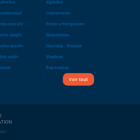
dverbes
Alphabet
onditionnel
Conjonctions
émonstratif
Forme active/passive
utur simple
Homonymes
ettre muette
Masculin - Féminin
ots mêlés
Nombres
luriel
Ponctuation
Voir tout
l
ATION
uit !