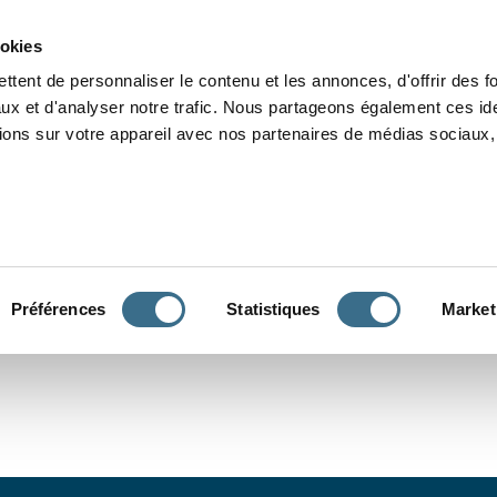
Grammaire
Orthographe
Dictée
Lecture
Vocabulaire
Divers
Par
ookies
ttent de personnaliser le contenu et les annonces, d'offrir des f
ux et d'analyser notre trafic. Nous partageons également ces ide
tions sur votre appareil avec nos partenaires de médias sociaux, 
CONJUGUER
Préférences
Statistiques
Market