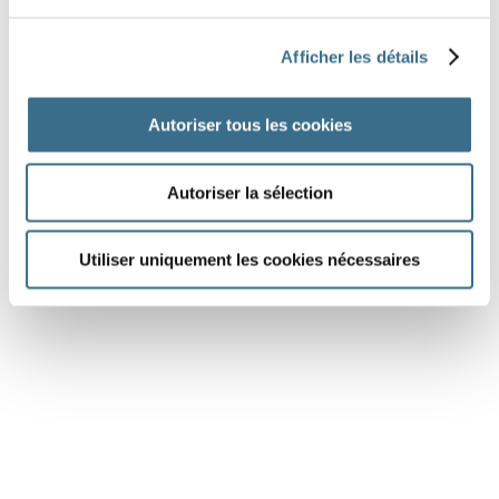
étoile bleue
carré noir
carré jaune
Afficher les détails
étoile verte
cœur noir
rond rouge
Autoriser tous les cookies
rond jaune
cœur rouge
Autoriser la sélection
J'AI TERMINÉ
Utiliser uniquement les cookies nécessaires