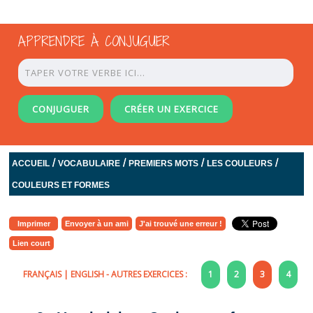
APPRENDRE À CONJUGUER
CONJUGUER
CRÉER UN EXERCICE
/
/
/
/
ACCUEIL
VOCABULAIRE
PREMIERS MOTS
LES COULEURS
COULEURS ET FORMES
Imprimer
Envoyer à un ami
J'ai trouvé une erreur !
Lien court
FRANÇAIS
|
ENGLISH
- AUTRES EXERCICES :
1
2
3
4