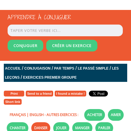
APPRENDRE À CONJUGUER
CONJUGUER
CRÉER UN EXERCICE
/
/
/
/
ACCUEIL
CONJUGAISON
PAR TEMPS
LE PASSÉ SIMPLE
LES
/
LEÇONS
EXERCICES PREMIER GROUPE
Print
Send to a friend
I found a mistake !
Short link
FRANÇAIS
|
ENGLISH
- AUTRES EXERCICES :
ACHETER
AIMER
CHANTER
DANSER
JOUER
MANGER
PARLER