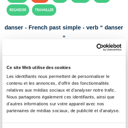
REGARDER
TRAVAILLER
danser - French past simple - verb “ danser
”
Conjugate the verb “ danser ” in the past
simple tense in the following sentences.
Ce site Web utilise des cookies
Les enfants
autour du sapin lors de la fête.
Les identifiants nous permettent de personnaliser le
contenu et les annonces, d'offrir des fonctionnalités
Tu
avec ta sœur pendant le spectacle.
relatives aux médias sociaux et d'analyser notre trafic.
Nous
dans la salle lors du bal de l’école.
Nous partageons également ces identifiants, ainsi que
d'autres informations sur votre appareil avec nos
La ballerine
sur la scène devant le public.
partenaires de médias sociaux, de publicité et d'analyse.
Les invités
toute la soirée au mariage.
Vous
avec enthousiasme lors du carnaval.