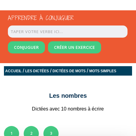
APPRENDRE À CONJUGUER
CONJUGUER
CRÉER UN EXERCICE
/
/
/
ACCUEIL
LES DICTÉES
DICTÉES DE MOTS
MOTS SIMPLES
Les nombres
Dictées avec 10 nombres à écrire
1
2
3