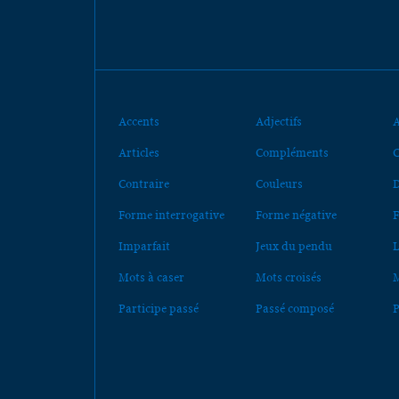
Accents
Adjectifs
A
Articles
Compléments
C
Contraire
Couleurs
D
Forme interrogative
Forme négative
F
Imparfait
Jeux du pendu
L
Mots à caser
Mots croisés
M
Participe passé
Passé composé
P