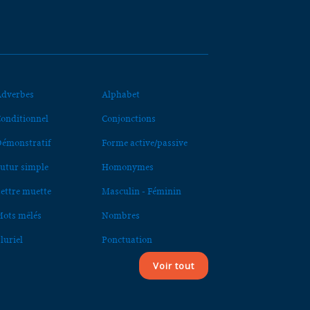
dverbes
Alphabet
onditionnel
Conjonctions
émonstratif
Forme active/passive
utur simple
Homonymes
ettre muette
Masculin - Féminin
ots mêlés
Nombres
luriel
Ponctuation
Voir tout