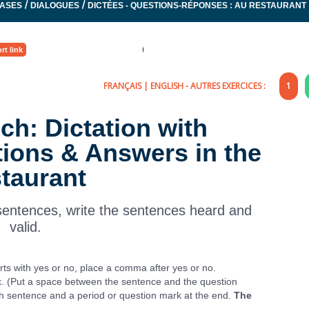
/
/
RASES
DIALOGUES
DICTÉES - QUESTIONS-RÉPONSES : AU RESTAURANT
rt link
FRANÇAIS
|
ENGLISH
- AUTRES EXERCICES :
1
nch: Dictation with
tions & Answers in the
staurant
 sentences, write the sentences heard and
valid.
rts with yes or no, place a comma after yes or no.
k. (Put a space between the sentence and the question
ach sentence and a period or question mark at the end.
The