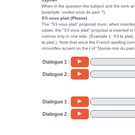
When in the question the subject and the verb ar
(example: voulez-vous du pain ?).
S'il vous plait (Please)
The "S'il vous plait" proposal must, when insert
cases, the "S'il vous plait" proposal is inserted i
comma only in one side. (Example 1: S'il te plait
,
te plait.). Note that since the French spelling cor
circumflex accent on the
i
of "Donne-moi du pain, s
Dialogue 1 :
Dialogue 2 :
Dialogue 1 :
Dialogue 2 :