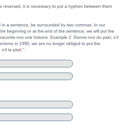
e reversed, it is necessary to put a hyphen between them
ed in a sentence, be surrounded by two commas. In our
n the beginning or at the end of the sentence, we will put the
raconte-moi une histoire. Example 2: Donne-moi du pain
,
s'il
rections in 1990, we are no longer obliged to put the
'il te pla
i
t.".