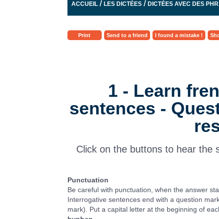
/
/
ACCUEIL
LES DICTÉES
DICTÉES AVEC DES PH
Print
Send to a friend
I found a mistake !
Sho
1 - Learn fre
sentences - Ques
re
Click on the buttons to hear the
Punctuation
Be careful with punctuation, when the answer sta
Interrogative sentences end with a question mar
mark). Put a capital letter at the beginning of e
hyphen