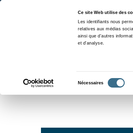
Accueil
Conjugaison
Ce site Web utilise des c
Les identifiants nous perme
relatives aux médias socia
ainsi que d'autres informa
et d'analyse.
APPRENDRE À CONJUGUER
Sélection
Nécessaires
du
consentement