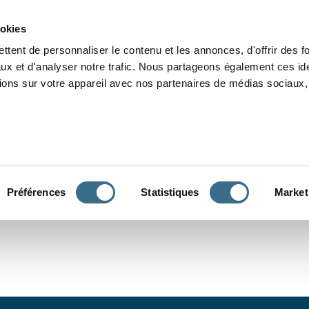
Grammaire
Orthographe
Dictée
Lecture
Vocabulaire
Divers
Par
ookies
ttent de personnaliser le contenu et les annonces, d'offrir des f
ux et d'analyser notre trafic. Nous partageons également ces ide
tions sur votre appareil avec nos partenaires de médias sociaux, 
CONJUGUER
Préférences
Statistiques
Market