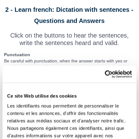
2 - Learn french: Dictation with sentences -
Questions and Answers
Click on the buttons to hear the sentences,
write the sentences heard and valid.
Punctuation
Be careful with punctuation, when the answer starts with yes or
no, place a comma after yes or no. Interrogative sentences end
with a question mark. (Put a space between the sentence and the
question mark). Put a capital letter at the beginning of each
sentence and a period or question mark at the end.
The hyphen
Ce site Web utilise des cookies
When in the question the subject and the verb are reversed, it is
-
necessary to put a hyphen between them (Example: Voulez
vous
Les identifiants nous permettent de personnaliser le
du pain ?).
contenu et les annonces, d'offrir des fonctionnalités
relatives aux médias sociaux et d'analyser notre trafic.
Nous partageons également ces identifiants, ainsi que
d'autres informations sur votre appareil avec nos