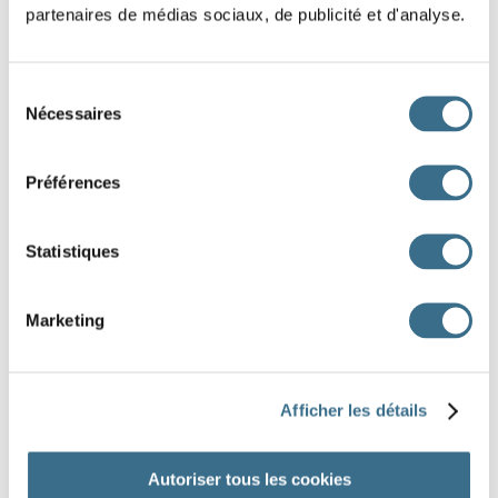
partenaires de médias sociaux, de publicité et d'analyse.
Question :
Réponse :
Sélection
Nécessaires
du
consentement
Question :
Préférences
Réponse :
Statistiques
Question :
Marketing
Réponse :
Afficher les détails
DONE!
Autoriser tous les cookies