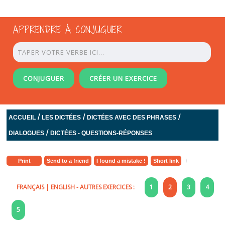
APPRENDRE À CONJUGUER
CONJUGUER
CRÉER UN EXERCICE
/
/
/
ACCUEIL
LES DICTÉES
DICTÉES AVEC DES PHRASES
/
DIALOGUES
DICTÉES - QUESTIONS-RÉPONSES
Print
Send to a friend
I found a mistake !
Short link
FRANÇAIS
|
ENGLISH
- AUTRES EXERCICES :
1
2
3
4
5