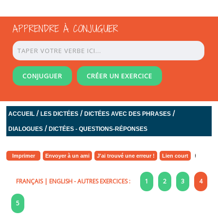
APPRENDRE À CONJUGUER
CONJUGUER
CRÉER UN EXERCICE
/
/
/
ACCUEIL
LES DICTÉES
DICTÉES AVEC DES PHRASES
/
DIALOGUES
DICTÉES - QUESTIONS-RÉPONSES
Imprimer
Envoyer à un ami
J'ai trouvé une erreur !
Lien court
FRANÇAIS
|
ENGLISH
- AUTRES EXERCICES :
1
2
3
4
5