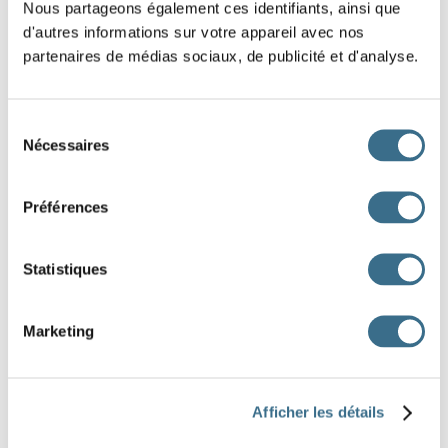
Nous partageons également ces identifiants, ainsi que
Question
d'autres informations sur votre appareil avec nos
:
partenaires de médias sociaux, de publicité et d'analyse.
Réponse
:
Sélection
Nécessaires
du
consentement
Question
:
Préférences
Réponse
:
Statistiques
Question
Marketing
:
Réponse
:
Afficher les détails