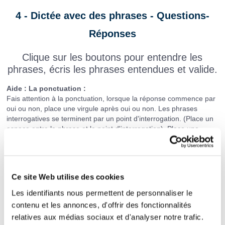
4 - Dictée avec des phrases - Questions-
Réponses
Clique sur les boutons pour entendre les
phrases, écris les phrases entendues et valide.
Aide : La ponctuation :
Fais attention à la ponctuation, lorsque la réponse commence par
oui ou non, place une virgule après oui ou non. Les phrases
interrogatives se terminent par un point d'interrogation. (Place un
espace entre la phrase et le point d'interrogation). Place une
majuscule en début de chaque phrase et un point ou un point
d'interrogation à la fin.
Le trait d'union
Lorsque dans la question le sujet et le verbe sont inversés, il faut
Ce site Web utilise des cookies
-
mettre un trait d'union entre-eux (exemple : Voulez
vous du pain
?).
Les identifiants nous permettent de personnaliser le
contenu et les annonces, d'offrir des fonctionnalités
relatives aux médias sociaux et d'analyser notre trafic.