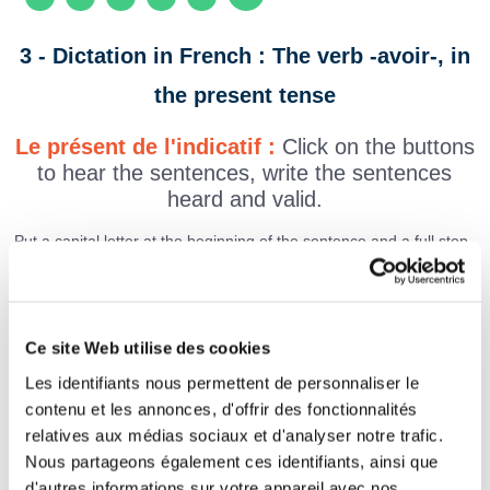
3 - Dictation in French : The verb -avoir-, in
the present tense
Le présent de l'indicatif :
Click on the buttons
to hear the sentences, write the sentences
heard and valid.
Put a capital letter at the beginning of the sentence and a full stop
at the end of the sentence. Don't put a comma in the sentences!
Ce site Web utilise des cookies
Les identifiants nous permettent de personnaliser le
contenu et les annonces, d'offrir des fonctionnalités
relatives aux médias sociaux et d'analyser notre trafic.
Nous partageons également ces identifiants, ainsi que
d'autres informations sur votre appareil avec nos