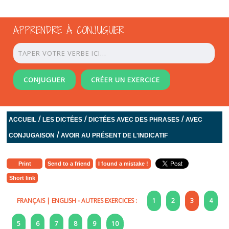
APPRENDRE À CONJUGUER
CONJUGUER
CRÉER UN EXERCICE
/
/
/
ACCUEIL
LES DICTÉES
DICTÉES AVEC DES PHRASES
AVEC
/
CONJUGAISON
AVOIR AU PRÉSENT DE L'INDICATIF
Print
Send to a friend
I found a mistake !
Short link
FRANÇAIS
|
ENGLISH
- AUTRES EXERCICES :
1
2
3
4
5
6
7
8
9
10