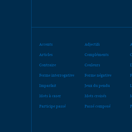
Accents
Adjectifs
A
Articles
Compléments
C
Contraire
Couleurs
D
Forme interrogative
Forme négative
F
Imparfait
Jeux du pendu
L
Mots à caser
Mots croisés
M
Participe passé
Passé composé
P