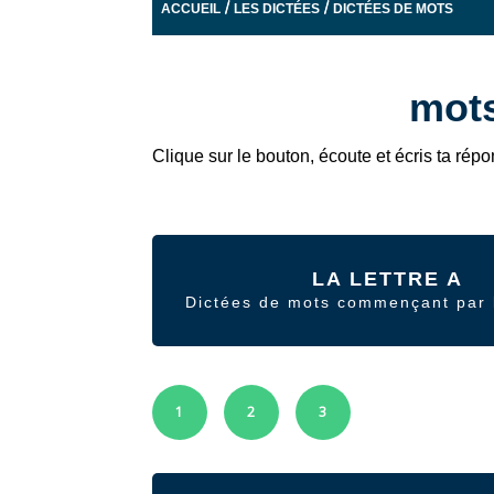
/
/
ACCUEIL
LES DICTÉES
DICTÉES DE MOTS
mots
Clique sur le bouton, écoute et écris ta répo
LA LETTRE A
Dictées de mots commençant par l
1
2
3