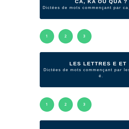
CA, KA OU QUA ?
Dictées de mots commençant par ca
1
2
3
LES LETTRES E ET
Dictées de mots commençant par les
é.
1
2
3