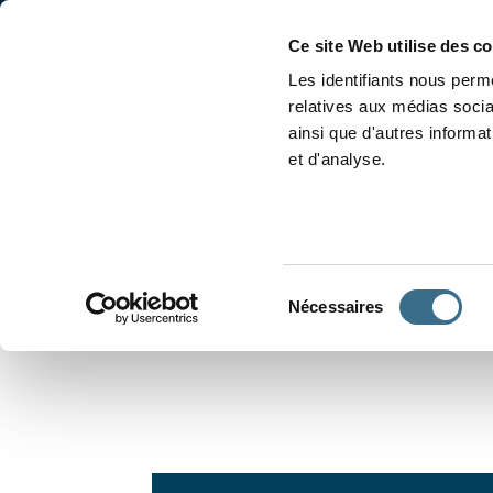
Accueil
Conjugaison
Ce site Web utilise des c
Les identifiants nous perme
relatives aux médias socia
ainsi que d'autres informa
et d'analyse.
APPRENDRE À CONJUGUER
Sélection
Nécessaires
du
consentement