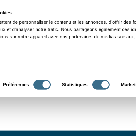
Grammaire
Orthographe
Dictée
Lecture
Vocabulaire
Divers
Par
ookies
ttent de personnaliser le contenu et les annonces, d'offrir des f
ux et d'analyser notre trafic. Nous partageons également ces ide
tions sur votre appareil avec nos partenaires de médias sociaux, 
CONJUGUER
Préférences
Statistiques
Market