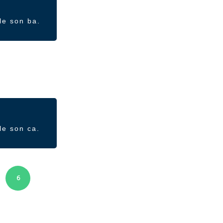
le son ba.
le son ca.
6