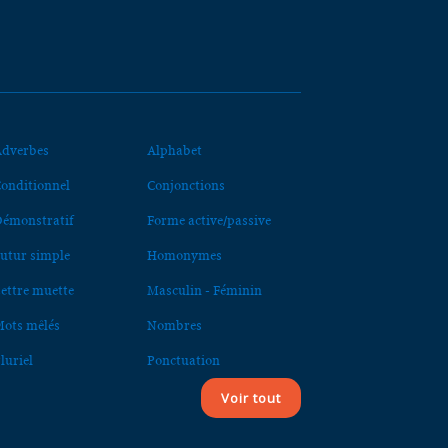
dverbes
Alphabet
onditionnel
Conjonctions
émonstratif
Forme active/passive
utur simple
Homonymes
ettre muette
Masculin - Féminin
ots mêlés
Nombres
luriel
Ponctuation
Voir tout