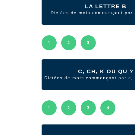
LA LETTRE B
Dictées de mots commençant par l
1
2
3
C, CH, K OU QU ?
Dictées de mots commençant par c, 
1
2
3
4