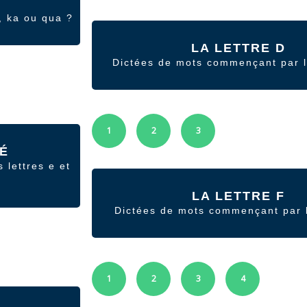
, ka ou qua ?
LA LETTRE D
Dictées de mots commençant par la
1
2
3
 É
 lettres e et
LA LETTRE F
Dictées de mots commençant par la
1
2
3
4