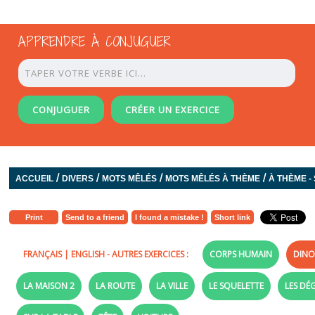
APPRENDRE À CONJUGUER
CONJUGUER
CRÉER UN EXERCICE
/
/
/
/
ACCUEIL
DIVERS
MOTS MÊLÉS
MOTS MÊLÉS À THÈME
À THÈME - 
Print
Send to a friend
I found a mistake !
Short link
FRANÇAIS
|
ENGLISH
- AUTRES EXERCICES :
CORPS HUMAIN
DINO
LA MAISON 2
LA ROUTE
LA VILLE
LE SQUELETTE
LES DÉ