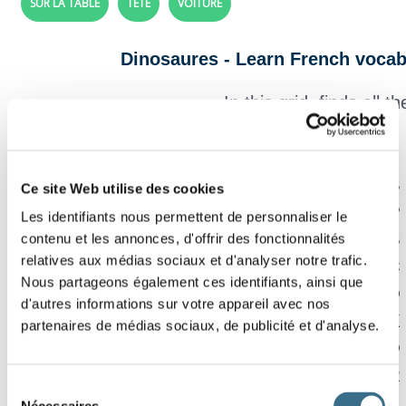
SUR LA TABLE
TÊTE
VOITURE
Dinosaures - Learn French vocab
In this grid, finds all t
I
C
H
T
H
Y
O
R
N
I
Effacer
Z
E
B
Z
U
H
J
D
R
S
Ce site Web utilise des cookies
Vérifier
Y
M
Q
Z
L
W
N
N
F
P
Les identifiants nous permettent de personnaliser le
Mot
V
P
X
P
L
A
T
É
O
S
contenu et les annonces, d'offrir des fonctionnalités
00:05
relatives aux médias sociaux et d'analyser notre trafic.
Q
E
Z
L
P
R
O
T
O
C
Nous partageons également ces identifiants, ainsi que
W
N
F
K
N
A
A
F
J
Q
d'autres informations sur votre appareil avec nos
R
T
K
B
J
R
E
Z
E
X
partenaires de médias sociaux, de publicité et d'analyse.
I
A
H
X
É
D
M
F
C
O
G
C
T
C
Y
A
X
A
N
R
Sélection
Z
É
I
W
O
M
G
W
U
I