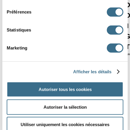
consentement
F
P
Y
O
E
L
F
Préférences
B
W
N
B
A
L
E
U
E
M
H
M
E
S
I
Statistiques
G
A
P
W
P
T
S
J
P
O
I
G
N
E
T
Marketing
Softw
Afficher les détails
Autoriser tous les cookies
Autoriser la sélection
Utiliser uniquement les cookies nécessaires