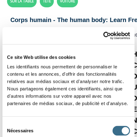
SUR LA TABLE
TÊTE
VOITURE
Corps humain - The human body: Learn Fre
In this grid, finds all t
C
P
L
S
E
U
U
Effacer
Ce site Web utilise des cookies
H
O
T
T
Y
R
Z
Vérifier
Les identifiants nous permettent de personnaliser le
contenu et les annonces, d'offrir des fonctionnalités
E
I
Ê
Z
I
M
R
Mot
relatives aux médias sociaux et d'analyser notre trafic.
00:05
V
T
R
W
J
Y
M
Nous partageons également ces identifiants, ainsi que
d'autres informations sur votre appareil avec nos
I
R
M
A
I
N
B
partenaires de médias sociaux, de publicité et d'analyse.
L
I
V
P
S
Y
H
E
L
N
I
G
E
M
R
Sélection
E
E
F
E
U
O
A
Nécessaires
du