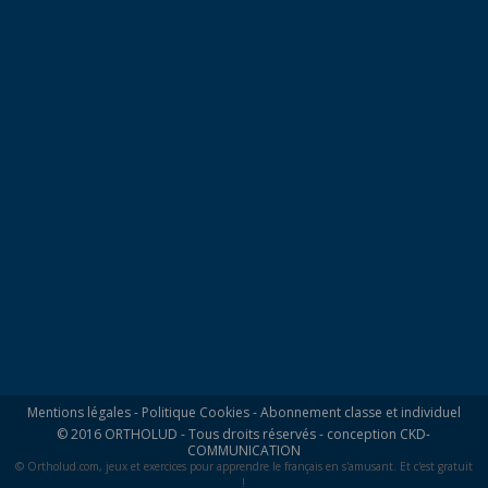
Mentions légales
-
Politique Cookies
-
Abonnement classe et individuel
© 2016 ORTHOLUD - Tous droits réservés - conception
CKD-
COMMUNICATION
© Ortholud.com, jeux et exercices pour apprendre le français en s'amusant. Et c'est gratuit
!