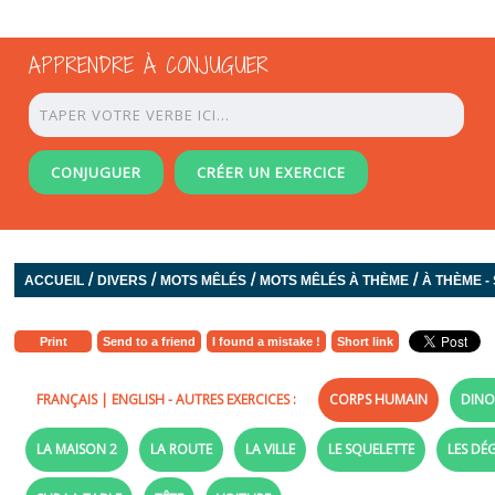
APPRENDRE À CONJUGUER
CONJUGUER
CRÉER UN EXERCICE
/
/
/
/
ACCUEIL
DIVERS
MOTS MÊLÉS
MOTS MÊLÉS À THÈME
À THÈME - 
Print
Send to a friend
I found a mistake !
Short link
FRANÇAIS
|
ENGLISH
- AUTRES EXERCICES :
CORPS HUMAIN
DINO
LA MAISON 2
LA ROUTE
LA VILLE
LE SQUELETTE
LES DÉ