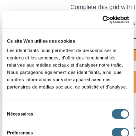
Complete this grid with t
Click on the words to cross out them off the list once you have
Ce site Web utilise des cookies
Effacer
Les identifiants nous permettent de personnaliser le
Vérifier
contenu et les annonces, d'offrir des fonctionnalités
relatives aux médias sociaux et d'analyser notre trafic.
Mot
Nous partageons également ces identifiants, ainsi que
00:05
R
d'autres informations sur votre appareil avec nos
partenaires de médias sociaux, de publicité et d'analyse.
Sélection
Nécessaires
du
consentement
Software ©
Préférences