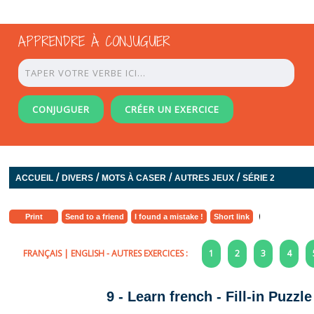
APPRENDRE À CONJUGUER
CONJUGUER
CRÉER UN EXERCICE
/
/
/
/
ACCUEIL
DIVERS
MOTS À CASER
AUTRES JEUX
SÉRIE 2
Print
Send to a friend
I found a mistake !
Short link
FRANÇAIS
|
ENGLISH
- AUTRES EXERCICES :
1
2
3
4
9 - Learn french - Fill-in Puzz