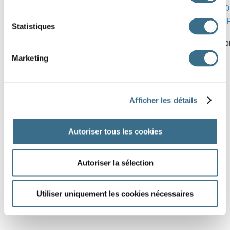
2 lettres :
NI
-
RU
3 lettres :
ART
-
BAR
-
LIT
-
NIA
-
RO
ENTRER
-
RUELLE
8 lettres :
RUINERAS
-
TAPISSE
Statistiques
You can check if your words are correctly placed by clicking on
Marketing
Afficher les détails
Autoriser tous les cookies
Autoriser la sélection
Utiliser uniquement les cookies nécessaires